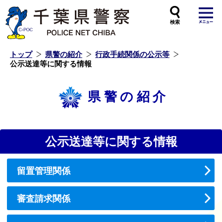
本
文
へ
ス
キ
ッ
プ
し
ま
す
トップ
県警の紹介
行政手続関係の公示等
公示送達等に関する情報
県警の紹介
公示送達等に関する情報
留置管理関係
審査請求関係