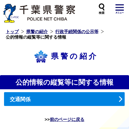
本
文
へ
ス
キ
ッ
プ
し
ま
す
トップ
県警の紹介
行政手続関係の公示等
公的情報の縦覧等に関する情報
県警の紹介
公的情報の縦覧等に関する情報
交通関係
前のページに戻る