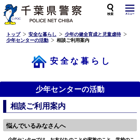
本
文
へ
ス
キ
ッ
プ
し
ま
す
トップ
安全な暮らし
少年の健全育成と児童虐待
少年センターの活動
相談ご利用案内
安全な暮らし
少年センターの活動
相談ご利用案内
悩んでいるみなさんへ
少年センターでは、お友だちのことや家族のこと、学校のこ