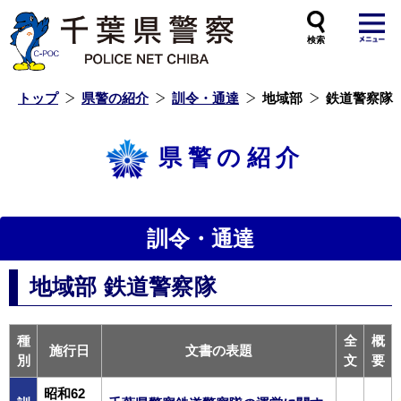
本
文
へ
ス
キ
ッ
プ
し
ま
す
トップ
県警の紹介
訓令・通達
地域部
鉄道警察隊
県警の紹介
訓令・通達
地域部 鉄道警察隊
種
全
概
施行日
文書の表題
別
文
要
昭和62