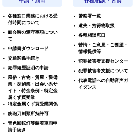
申請・届出
各種相談・苦情
各種窓口業務における受
警察署一覧
付時間について
遺失・拾得物取扱
面会時の遵守事項につい
各種相談窓口
て
苦情・ご意見・ご要望・
申請書ダウンロード
情報提供等
交通関係手続き
犯罪被害者支援センター
犯罪経歴証明の申請
犯罪被害者支援について
風俗・古物・質屋・警備
代表電話への自動音声ガ
業・探偵業・出会い系サ
イダンス
イト・特金条例・特定金
属くず買受業
特定金属くず買受業関係
銃砲刀剣類所持許可
青色回転灯等装着車両申
請手続き