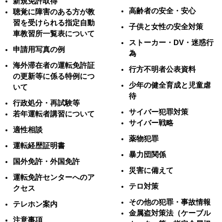
新規免許取得
高齢者の安全・安心
聴覚に障害のある方が教
習を受けられる指定自動
子供と女性の安全対策
車教習所一覧表について
ストーカー・DV・迷惑行
申請用写真の例
為
海外滞在者の運転免許証
行方不明者公表資料
の更新等に係る特例につ
少年の健全育成と児童虐
いて
待
行政処分・再試験等
サイバー犯罪対策
若年運転者講習について
サイバー戦略
適性相談
薬物犯罪
運転経歴証明書
暴力団関係
国外免許・外国免許
災害に備えて
運転免許センターへのア
テロ対策
クセス
その他の犯罪・事故情報
テレホン案内
金属盗対策法（ケーブル
注意事項