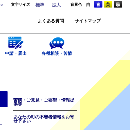
ge
文字サイズ
背景色
白
青
黄
黒
標準
拡大
よくある質問
サイトマップ
申請・届出
各種相談・苦情
苦情・ご意見・ご要望・情報提
供等
あなたの町の不審者情報をお寄
せ下さい