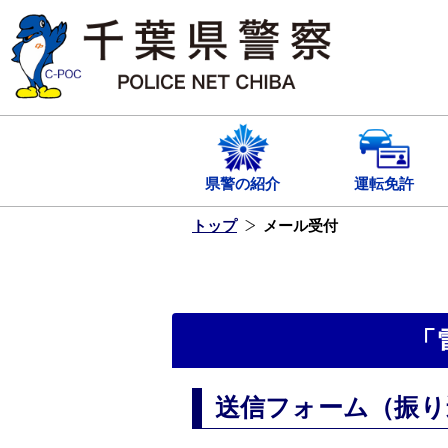
本
文
へ
ス
キ
ッ
プ
し
ま
す
県警の紹介
運転免許
トップ
メール受付
「
送信フォーム（振り