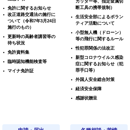
カッター等、指定金属切
断工具の携帯規制）
免許に関するお知らせ
改正道路交通法の施行に
生活安全部によるボラン
ついて（令和7年3月24日
ティア活動について
施行のもの）
小型無人機（ドローン）
更新時の高齢者講習等の
等の飛行に関するルール
待ち状況
性犯罪関係の法改正
免許資料集
新型コロナウイルス感染
臨時認知機能検査等
症に関するお知らせ（犯
罪手口等）
マイナ免許証
外国人安全総合対策
経済安全保障
感謝状贈呈