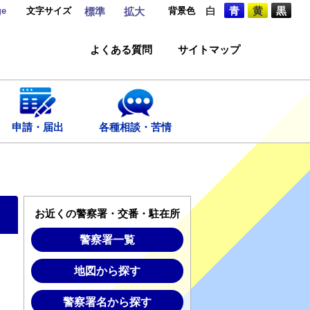
ge
文字サイズ
背景色
白
青
黄
黒
標準
拡大
よくある質問
サイトマップ
申請・届出
各種相談・苦情
お近くの警察署・交番・駐在所
警察署一覧
地図から探す
警察署名から探す