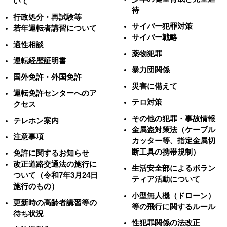
いて
待
行政処分・再試験等
サイバー犯罪対策
若年運転者講習について
サイバー戦略
適性相談
薬物犯罪
運転経歴証明書
暴力団関係
国外免許・外国免許
災害に備えて
運転免許センターへのア
テロ対策
クセス
その他の犯罪・事故情報
テレホン案内
金属盗対策法（ケーブル
注意事項
カッター等、指定金属切
断工具の携帯規制）
免許に関するお知らせ
改正道路交通法の施行に
生活安全部によるボラン
ついて（令和7年3月24日
ティア活動について
施行のもの）
小型無人機（ドローン）
更新時の高齢者講習等の
等の飛行に関するルール
待ち状況
性犯罪関係の法改正