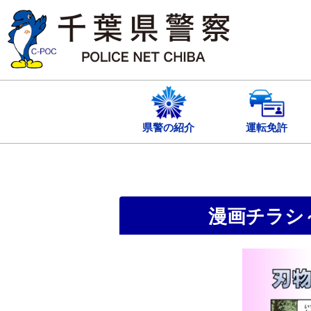
本
文
へ
ス
キ
ッ
プ
し
ま
す
県警の紹介
運転免許
漫画チラシ