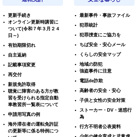
更新手続き
最新事件・事故ファイル
オンライン更新時講習に
犯罪統計
ついて(令和７年３月２４
犯罪捜査にご協力を
日～)
ちば安全・安心メール
有効期限切れ
くらしの安全マップ
自主返納
地域の防犯
記載事項変更
強盗事件に注意
再交付
電話de詐欺
新規免許取得
高齢者の安全・安心
聴覚に障害のある方が教
習を受けられる指定自動
子供と女性の安全対策
車教習所一覧表について
ストーカー・DV・迷惑行
申請用写真の例
為
海外滞在者の運転免許証
行方不明者公表資料
の更新等に係る特例につ
少年の健全育成と児童虐