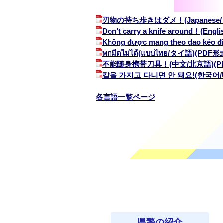
刃物の持ち歩きはダメ！(Japanese/
Don’t carry a knife around
！(Engl
Không được mang theo dao kéo đi
พกมีดไม่ได้
(แบบไทย/タイ語)(PDF形
不能随身携
带
刀具
！(中文/北京語)(P
칼을
가지고
다니면
안
돼요
!
(한국어/
各言語一覧ページ
県警の紹介