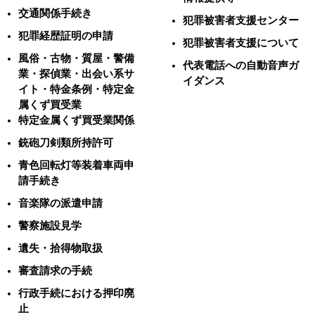
交通関係手続き
犯罪被害者支援センター
犯罪経歴証明の申請
犯罪被害者支援について
風俗・古物・質屋・警備
代表電話への自動音声ガ
業・探偵業・出会い系サ
イダンス
イト・特金条例・特定金
属くず買受業
特定金属くず買受業関係
銃砲刀剣類所持許可
青色回転灯等装着車両申
請手続き
音楽隊の派遣申請
警察施設見学
遺失・拾得物取扱
審査請求の手続
行政手続における押印廃
止