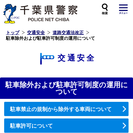
本
文
へ
ス
キ
ッ
プ
し
ま
す
トップ
交通安全
道路交通法改正
駐車除外および駐車許可制度の運用について
交通安全
駐車除外および駐車許可制度の運用に
ついて
駐車禁止の規制から除外する車両について
駐車許可について