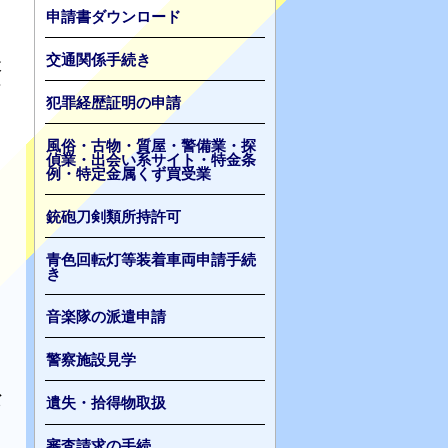
申請書ダウンロード
交通関係手続き
検
な
犯罪経歴証明の申請
風俗・古物・質屋・警備業・探
偵業・出会い系サイト・特金条
例・特定金属くず買受業
銃砲刀剣類所持許可
青色回転灯等装着車両申請手続
き
音楽隊の派遣申請
警察施設見学
だ
遺失・拾得物取扱
審査請求の手続