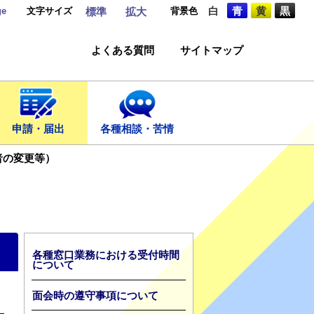
ge
文字サイズ
背景色
白
青
黄
黒
標準
拡大
よくある質問
サイトマップ
申請・届出
各種相談・苦情
者の変更等）
各種窓口業務における受付時間
について
面会時の遵守事項について