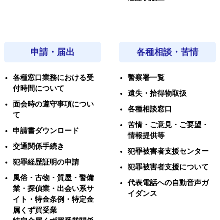
申請・届出
各種相談・苦情
各種窓口業務における受
警察署一覧
付時間について
遺失・拾得物取扱
面会時の遵守事項につい
各種相談窓口
て
苦情・ご意見・ご要望・
申請書ダウンロード
情報提供等
交通関係手続き
犯罪被害者支援センター
犯罪経歴証明の申請
犯罪被害者支援について
風俗・古物・質屋・警備
代表電話への自動音声ガ
業・探偵業・出会い系サ
イダンス
イト・特金条例・特定金
属くず買受業