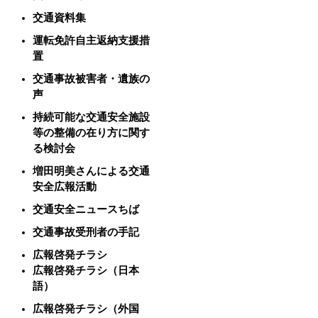
交通資料集
運転免許自主返納支援措
置
交通事故被害者・遺族の
声
持続可能な交通安全施設
等の整備の在り方に関す
る検討会
増田明美さんによる交通
安全広報活動
交通安全ニュースちば
交通事故受刑者の手記
広報啓発チラシ
広報啓発チラシ（日本
語）
広報啓発チラシ（外国