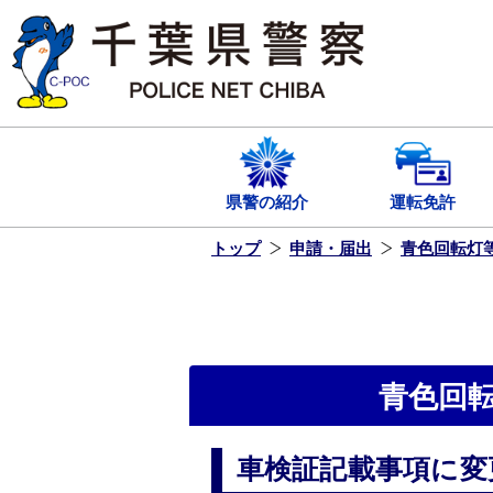
本
文
へ
ス
キ
ッ
プ
し
ま
す
県警の紹介
運転免許
トップ
申請・届出
青色回転灯
青色回
車検証記載事項に変