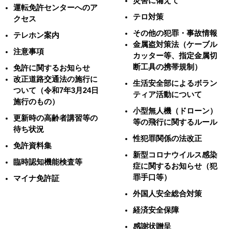
災害に備えて
運転免許センターへのア
テロ対策
クセス
その他の犯罪・事故情報
テレホン案内
金属盗対策法（ケーブル
注意事項
カッター等、指定金属切
断工具の携帯規制）
免許に関するお知らせ
改正道路交通法の施行に
生活安全部によるボラン
ついて（令和7年3月24日
ティア活動について
施行のもの）
小型無人機（ドローン）
更新時の高齢者講習等の
等の飛行に関するルール
待ち状況
性犯罪関係の法改正
免許資料集
新型コロナウイルス感染
臨時認知機能検査等
症に関するお知らせ（犯
罪手口等）
マイナ免許証
外国人安全総合対策
経済安全保障
感謝状贈呈