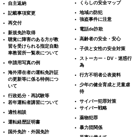
くらしの安全マップ
自主返納
地域の防犯
記載事項変更
強盗事件に注意
再交付
電話de詐欺
新規免許取得
高齢者の安全・安心
聴覚に障害のある方が教
習を受けられる指定自動
子供と女性の安全対策
車教習所一覧表について
ストーカー・DV・迷惑行
申請用写真の例
為
海外滞在者の運転免許証
行方不明者公表資料
の更新等に係る特例につ
少年の健全育成と児童虐
いて
待
行政処分・再試験等
サイバー犯罪対策
若年運転者講習について
サイバー戦略
適性相談
薬物犯罪
運転経歴証明書
暴力団関係
国外免許・外国免許