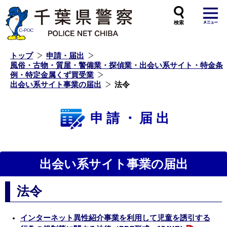
本
文
へ
ス
キ
ッ
プ
し
ま
す
トップ
申請・届出
風俗・古物・質屋・警備業・探偵業・出会い系サイト・特金条
例・特定金属くず買受業
出会い系サイト事業の届出
法令
申請・届出
出会い系サイト事業の届出
法令
インターネット異性紹介事業を利用して児童を誘引する