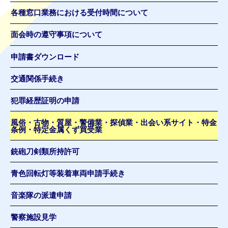
各種窓口業務における受付時間について
面会時の遵守事項について
申請書ダウンロード
交通関係手続き
犯罪経歴証明の申請
風俗・古物・質屋・警備業・探偵業・出会い系サイト・特金
条例・特定金属くず買受業
銃砲刀剣類所持許可
青色回転灯等装着車両申請手続き
音楽隊の派遣申請
警察施設見学