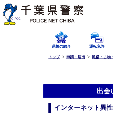
本
文
へ
ス
キ
ッ
プ
し
ま
す
県警の紹介
運転免許
トップ
申請・届出
風俗・古物
出会
インターネット異性