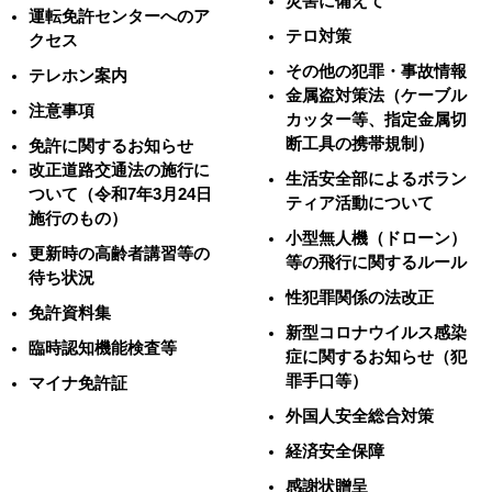
災害に備えて
運転免許センターへのア
テロ対策
クセス
その他の犯罪・事故情報
テレホン案内
金属盗対策法（ケーブル
注意事項
カッター等、指定金属切
断工具の携帯規制）
免許に関するお知らせ
改正道路交通法の施行に
生活安全部によるボラン
ついて（令和7年3月24日
ティア活動について
施行のもの）
小型無人機（ドローン）
更新時の高齢者講習等の
等の飛行に関するルール
待ち状況
性犯罪関係の法改正
免許資料集
新型コロナウイルス感染
臨時認知機能検査等
症に関するお知らせ（犯
罪手口等）
マイナ免許証
外国人安全総合対策
経済安全保障
感謝状贈呈