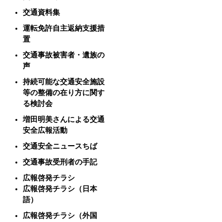
交通資料集
運転免許自主返納支援措
置
交通事故被害者・遺族の
声
持続可能な交通安全施設
等の整備の在り方に関す
る検討会
増田明美さんによる交通
安全広報活動
交通安全ニュースちば
交通事故受刑者の手記
広報啓発チラシ
広報啓発チラシ（日本
語）
広報啓発チラシ（外国