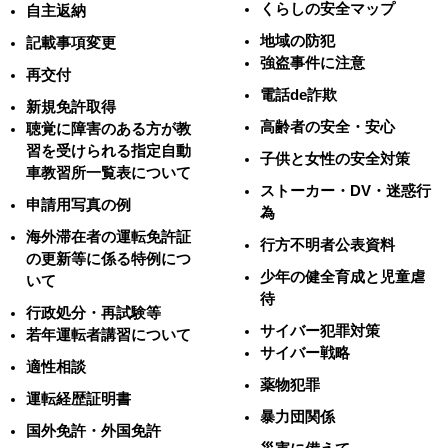
くらしの安全マップ
自主返納
地域の防犯
記載事項変更
強盗事件に注意
再交付
電話de詐欺
新規免許取得
高齢者の安全・安心
聴覚に障害のある方が教
習を受けられる指定自動
子供と女性の安全対策
車教習所一覧表について
ストーカー・DV・迷惑行
申請用写真の例
為
海外滞在者の運転免許証
行方不明者公表資料
の更新等に係る特例につ
少年の健全育成と児童虐
いて
待
行政処分・再試験等
サイバー犯罪対策
若年運転者講習について
サイバー戦略
適性相談
薬物犯罪
運転経歴証明書
暴力団関係
国外免許・外国免許