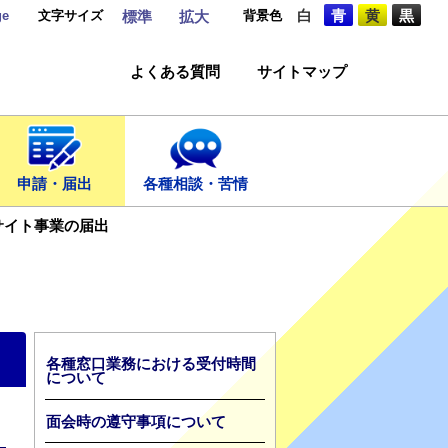
ge
文字サイズ
背景色
白
青
黄
黒
標準
拡大
よくある質問
サイトマップ
申請・届出
各種相談・苦情
サイト事業の届出
各種窓口業務における受付時間
について
面会時の遵守事項について