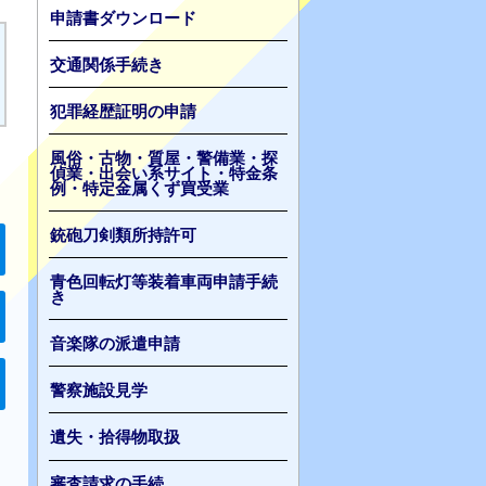
申請書ダウンロード
交通関係手続き
犯罪経歴証明の申請
風俗・古物・質屋・警備業・探
偵業・出会い系サイト・特金条
例・特定金属くず買受業
銃砲刀剣類所持許可
青色回転灯等装着車両申請手続
き
音楽隊の派遣申請
警察施設見学
遺失・拾得物取扱
審査請求の手続