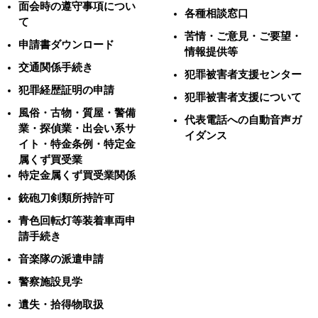
面会時の遵守事項につい
各種相談窓口
て
苦情・ご意見・ご要望・
申請書ダウンロード
情報提供等
交通関係手続き
犯罪被害者支援センター
犯罪経歴証明の申請
犯罪被害者支援について
風俗・古物・質屋・警備
代表電話への自動音声ガ
業・探偵業・出会い系サ
イダンス
イト・特金条例・特定金
属くず買受業
特定金属くず買受業関係
銃砲刀剣類所持許可
青色回転灯等装着車両申
請手続き
音楽隊の派遣申請
警察施設見学
遺失・拾得物取扱