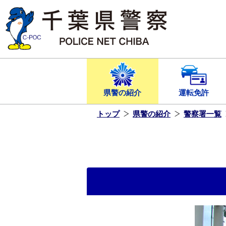
本
文
へ
ス
キ
ッ
プ
し
ま
す
県警の紹介
運転免許
トップ
県警の紹介
警察署一覧