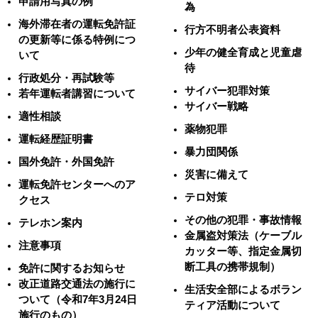
申請用写真の例
為
海外滞在者の運転免許証
行方不明者公表資料
の更新等に係る特例につ
少年の健全育成と児童虐
いて
待
行政処分・再試験等
サイバー犯罪対策
若年運転者講習について
サイバー戦略
適性相談
薬物犯罪
運転経歴証明書
暴力団関係
国外免許・外国免許
災害に備えて
運転免許センターへのア
テロ対策
クセス
その他の犯罪・事故情報
テレホン案内
金属盗対策法（ケーブル
注意事項
カッター等、指定金属切
断工具の携帯規制）
免許に関するお知らせ
改正道路交通法の施行に
生活安全部によるボラン
ついて（令和7年3月24日
ティア活動について
施行のもの）