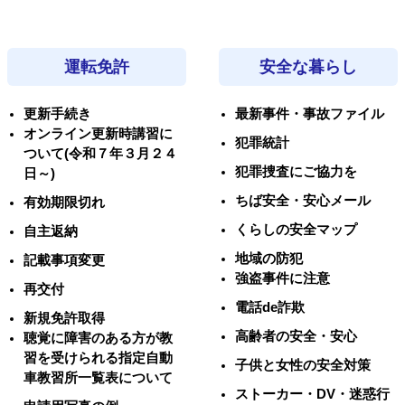
運転免許
安全な暮らし
更新手続き
最新事件・事故ファイル
オンライン更新時講習に
犯罪統計
ついて(令和７年３月２４
犯罪捜査にご協力を
日～)
ちば安全・安心メール
有効期限切れ
くらしの安全マップ
自主返納
地域の防犯
記載事項変更
強盗事件に注意
再交付
電話de詐欺
新規免許取得
高齢者の安全・安心
聴覚に障害のある方が教
習を受けられる指定自動
子供と女性の安全対策
車教習所一覧表について
ストーカー・DV・迷惑行