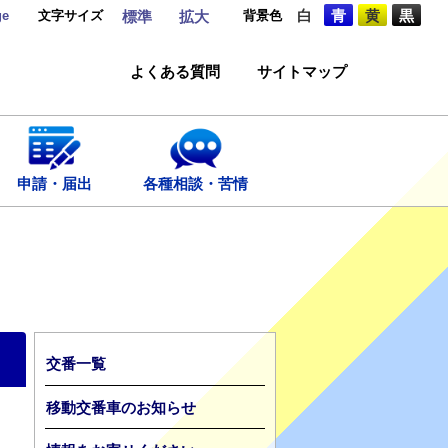
ge
文字サイズ
背景色
白
青
黄
黒
標準
拡大
よくある質問
サイトマップ
申請・届出
各種相談・苦情
交番一覧
移動交番車のお知らせ