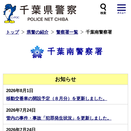
本
文
へ
ス
キ
ッ
プ
し
ま
す
トップ
県警の紹介
警察署一覧
千葉南警察署
千葉南警察署
お知らせ
2026年8月1日
移動交番車の開設予定（８月分）を更新しました。
2026年7月24日
管内の事件・事故「犯罪発生状況」を更新しました。
2026年7月24日