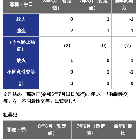
8年6月（暫定
7年6月（暫定
前年同期
罪種・手口
値）
値）
比
殺人
0
1
-1
強盗
2
1
1
（うち路上強
（2）
（0）
（2）
盗）
放火
1
0
1
不同意性交等
0
1
-1
計
3
3
0
※刑法の一部改正(令和5年7月13日施行)に伴い、「強制性交
等」を「不同意性交等」に変更した。
粗暴犯
8年6月（暫定
7年6月（暫定
前年同期
罪種・手口
値）
値）
比