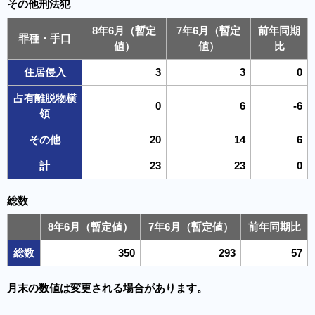
その他刑法犯
8年6月（暫定
7年6月（暫定
前年同期
罪種・手口
値）
値）
比
住居侵入
3
3
0
占有離脱物横
0
6
-6
領
その他
20
14
6
計
23
23
0
総数
8年6月（暫定値）
7年6月（暫定値）
前年同期比
総数
350
293
57
月末の数値は変更される場合があります。