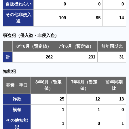
自販機ねらい
0
0
0
その他非侵入
109
95
14
盗
窃盗犯（侵入盗・非侵入盗）
8年6月（暫定値）
7年6月（暫定値）
前年同期比
計
262
231
31
知能犯
8年6月（暫定
7年6月（暫定
前年同期
罪種・手口
値）
値）
比
詐欺
25
12
13
横領
1
1
0
その他知能
1
0
1
犯