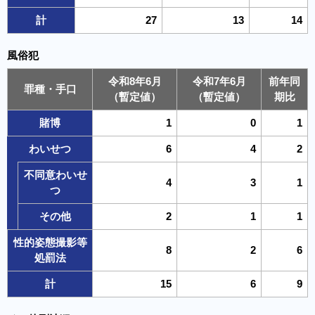
計
27
13
14
風俗犯
令和8年6月
令和7年6月
前年同
罪種・手口
（暫定値）
（暫定値）
期比
賭博
1
0
1
わいせつ
6
4
2
不同意わいせ
4
3
1
つ
その他
2
1
1
性的姿態撮影等
8
2
6
処罰法
計
15
6
9