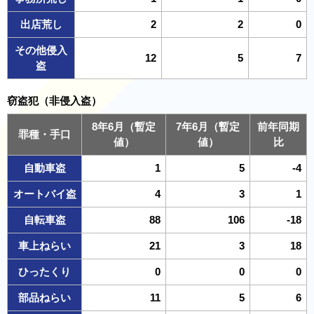
出店荒し
2
2
0
その他侵入
12
5
7
盗
窃盗犯（非侵入盗）
8年6月（暫定
7年6月（暫定
前年同期
罪種・手口
値）
値）
比
自動車盗
1
5
-4
オートバイ盗
4
3
1
自転車盗
88
106
-18
車上ねらい
21
3
18
ひったくり
0
0
0
部品ねらい
11
5
6