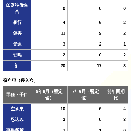
凶器準備集
0
0
0
合
暴行
4
6
-2
傷害
11
9
2
脅迫
3
2
1
恐喝
2
0
2
計
20
17
3
窃盗犯（侵入盗）
8年6月（暫定
7年6月（暫定
前年同期
罪種・手口
値）
値）
比
空き巣
10
6
4
忍込み
3
0
3
事務所荒し
1
1
0