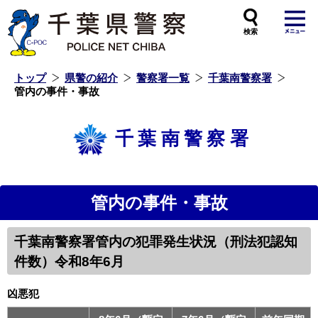
本
文
へ
ス
キ
ッ
プ
し
ま
す
トップ
県警の紹介
警察署一覧
千葉南警察署
管内の事件・事故
千葉南警察署
管内の事件・事故
千葉南警察署管内の犯罪発生状況（刑法犯認知
件数）令和8年6月
凶悪犯