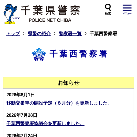
本
文
へ
ス
キ
ッ
プ
し
ま
す
トップ
県警の紹介
警察署一覧
千葉西警察署
千葉西警察署
お知らせ
2026年8月1日
移動交番車の開設予定（８月分）を更新しました。
2026年7月28日
千葉西警察署協議会を更新しました。
2026年7月24日