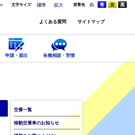
ge
文字サイズ
背景色
白
青
黄
黒
標準
拡大
よくある質問
サイトマップ
申請・届出
各種相談・苦情
交番一覧
移動交番車のお知らせ