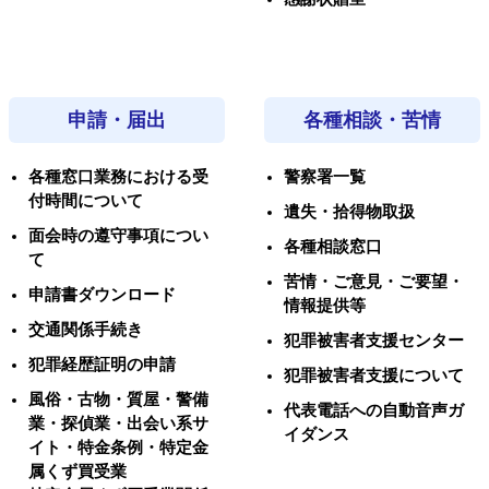
申請・届出
各種相談・苦情
各種窓口業務における受
警察署一覧
付時間について
遺失・拾得物取扱
面会時の遵守事項につい
各種相談窓口
て
苦情・ご意見・ご要望・
申請書ダウンロード
情報提供等
交通関係手続き
犯罪被害者支援センター
犯罪経歴証明の申請
犯罪被害者支援について
風俗・古物・質屋・警備
代表電話への自動音声ガ
業・探偵業・出会い系サ
イダンス
イト・特金条例・特定金
属くず買受業