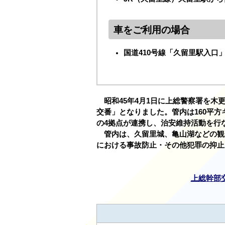
車をご利用の場合
国道410号線「久留里駅入口
昭和45年4月1日に上総警察署を木
交番」となりました。管内は160平
の4拠点が連携し、治安維持活動を行
管内は、久留里城、亀山湖などの観
における事故防止・その他犯罪の抑止
上総幹部