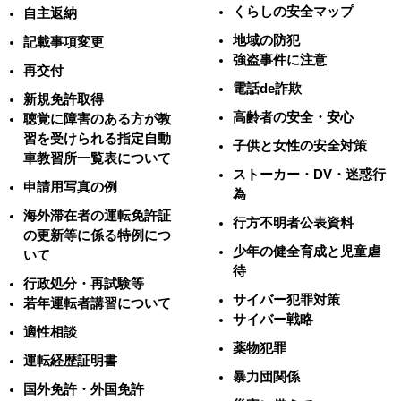
くらしの安全マップ
自主返納
地域の防犯
記載事項変更
強盗事件に注意
再交付
電話de詐欺
新規免許取得
高齢者の安全・安心
聴覚に障害のある方が教
習を受けられる指定自動
子供と女性の安全対策
車教習所一覧表について
ストーカー・DV・迷惑行
申請用写真の例
為
海外滞在者の運転免許証
行方不明者公表資料
の更新等に係る特例につ
少年の健全育成と児童虐
いて
待
行政処分・再試験等
サイバー犯罪対策
若年運転者講習について
サイバー戦略
適性相談
薬物犯罪
運転経歴証明書
暴力団関係
国外免許・外国免許