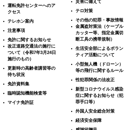
災害に備えて
運転免許センターへのア
テロ対策
クセス
その他の犯罪・事故情報
テレホン案内
金属盗対策法（ケーブル
注意事項
カッター等、指定金属切
断工具の携帯規制）
免許に関するお知らせ
改正道路交通法の施行に
生活安全部によるボラン
ついて（令和7年3月24日
ティア活動について
施行のもの）
小型無人機（ドローン）
更新時の高齢者講習等の
等の飛行に関するルール
待ち状況
性犯罪関係の法改正
免許資料集
新型コロナウイルス感染
臨時認知機能検査等
症に関するお知らせ（犯
罪手口等）
マイナ免許証
外国人安全総合対策
経済安全保障
感謝状贈呈