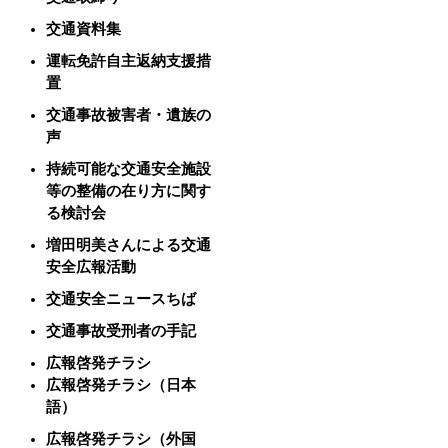
交通資料集
運転免許自主返納支援措
置
交通事故被害者・遺族の
声
持続可能な交通安全施設
等の整備の在り方に関す
る検討会
増田明美さんによる交通
安全広報活動
交通安全ニュースちば
交通事故受刑者の手記
広報啓発チラシ
広報啓発チラシ（日本
語）
広報啓発チラシ（外国