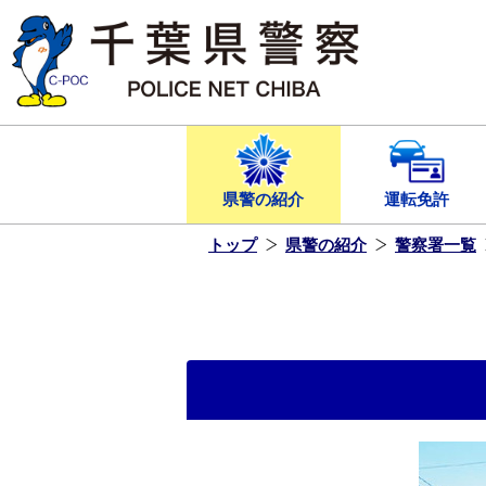
本
文
へ
ス
キ
ッ
プ
し
ま
す
県警の紹介
運転免許
トップ
県警の紹介
警察署一覧