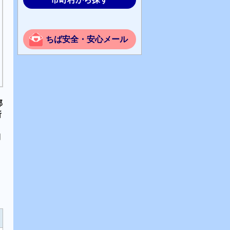
ちば安全・安心メール
部
所
期