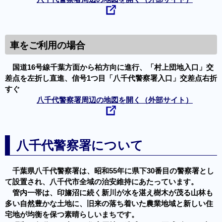
車をご利用の場合
国道16号線千葉方面から柏方向に進行、「村上団地入口」交
差点を左折し直進、信号1つ目「八千代警察署入口」交差点右折
すぐ
八千代警察署周辺の地図を開く（外部サイト）
八千代警察署について
千葉県八千代警察署は、昭和55年に県下30番目の警察署とし
て設置され、八千代市全域の治安維持にあたっています。
管内一帯は、印旛沼に続く新川が水を湛え樹木が茂る山林も
多い自然豊かな土地に、旧来の落ち着いた農業地域と新しい住
宅地が均衡を保つ素晴らしいまちです。