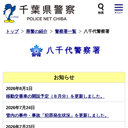
本
文
へ
ス
キ
ッ
プ
し
ま
す
トップ
県警の紹介
警察署一覧
八千代警察署
八千代警察署
お知らせ
2026年8月1日
移動交番車の開設予定（８月分）を更新しました。
2026年7月24日
管内の事件・事故「犯罪発生状況」を更新しました。
2026年7月23日