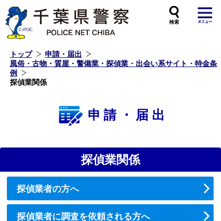
本
文
へ
ス
キ
ッ
プ
し
ま
す
トップ
申請・届出
風俗・古物・質屋・警備業・探偵業・出会い系サイト・特金条
例
探偵業関係
申請・届出
探偵業関係
探偵業者の方へ
探偵業者に調査を依頼される方へ