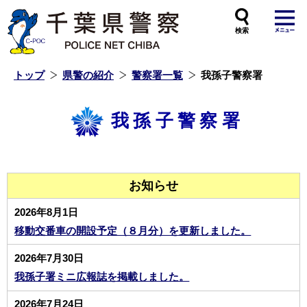
本
文
へ
ス
キ
ッ
プ
し
ま
す
トップ
県警の紹介
警察署一覧
我孫子警察署
我孫子警察署
お知らせ
2026年8月1日
移動交番車の開設予定（８月分）を更新しました。
2026年7月30日
我孫子署ミニ広報誌を掲載しました。
2026年7月24日