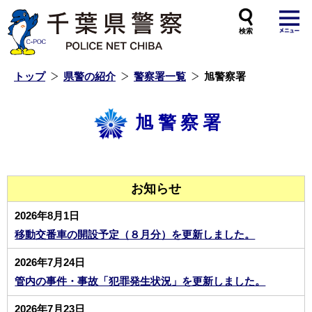
本
文
へ
ス
キ
ッ
プ
し
ま
す
トップ
県警の紹介
警察署一覧
旭警察署
旭警察署
お知らせ
2026年8月1日
移動交番車の開設予定（８月分）を更新しました。
2026年7月24日
管内の事件・事故「犯罪発生状況」を更新しました。
2026年7月23日