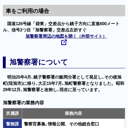
車をご利用の場合
国道126号線「袋東」交差点から銚子方向に直進600メート
ル、信号2つ目「旭警察署」交差点左折すぐ
旭警察署周辺の地図を開く（外部サイト）
旭警察署について
明治25年4月､銚子警察署の飯岡分署として発足し､その後旭
町(現旭市)に移り､大正15年7月､旭町警察署となりました。昭和
29年12月､旭警察署と改称し､現在に至っています。
旭警察署の業務内容
所属課
業務内容
警務課
警察官募集､情報公開、その他総合窓口