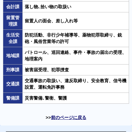
会計課
落し物､拾い物の取扱い
留置管
留置人の面会、差し入れ等
理課
生活安
防犯活動、非行少年補導等、薬物犯罪取締り、銃
全課
砲・風俗営業等の許可
パトロール、巡回連絡、事件・事故の届出の受理、
地域課
地理案内
刑事課
被害届受理、犯罪捜査
交通事故の取扱い、違反取締り、安全教育、信号機
交通課
設置、運転免許事務
警備課
災害警備､警衛、警護
前のページに戻る