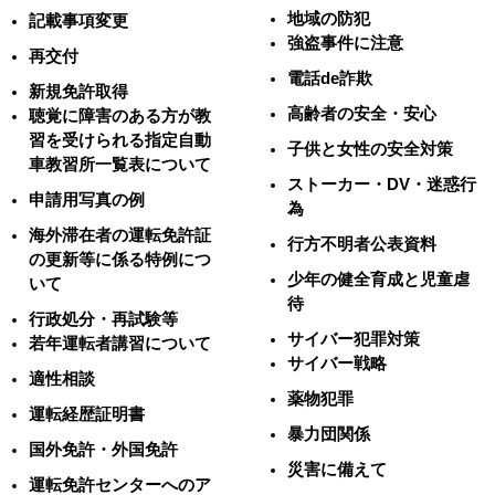
地域の防犯
記載事項変更
強盗事件に注意
再交付
電話de詐欺
新規免許取得
高齢者の安全・安心
聴覚に障害のある方が教
習を受けられる指定自動
子供と女性の安全対策
車教習所一覧表について
ストーカー・DV・迷惑行
申請用写真の例
為
海外滞在者の運転免許証
行方不明者公表資料
の更新等に係る特例につ
少年の健全育成と児童虐
いて
待
行政処分・再試験等
サイバー犯罪対策
若年運転者講習について
サイバー戦略
適性相談
薬物犯罪
運転経歴証明書
暴力団関係
国外免許・外国免許
災害に備えて
運転免許センターへのア