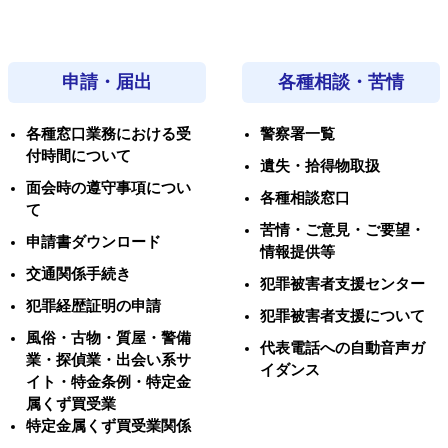
申請・届出
各種相談・苦情
各種窓口業務における受
警察署一覧
付時間について
遺失・拾得物取扱
面会時の遵守事項につい
各種相談窓口
て
苦情・ご意見・ご要望・
申請書ダウンロード
情報提供等
交通関係手続き
犯罪被害者支援センター
犯罪経歴証明の申請
犯罪被害者支援について
風俗・古物・質屋・警備
代表電話への自動音声ガ
業・探偵業・出会い系サ
イダンス
イト・特金条例・特定金
属くず買受業
特定金属くず買受業関係