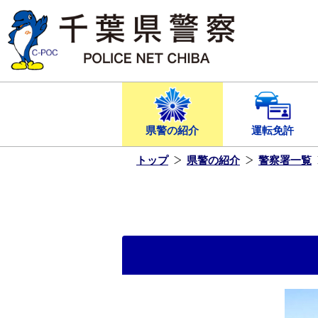
本
文
へ
ス
キ
ッ
プ
し
ま
す
県警の紹介
運転免許
トップ
県警の紹介
警察署一覧