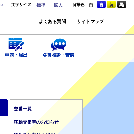
ge
文字サイズ
背景色
白
青
黄
黒
標準
拡大
よくある質問
サイトマップ
申請・届出
各種相談・苦情
交番一覧
移動交番車のお知らせ