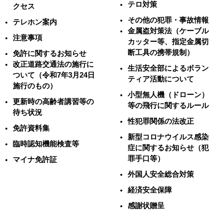
テロ対策
クセス
その他の犯罪・事故情報
テレホン案内
金属盗対策法（ケーブル
注意事項
カッター等、指定金属切
断工具の携帯規制）
免許に関するお知らせ
改正道路交通法の施行に
生活安全部によるボラン
ついて（令和7年3月24日
ティア活動について
施行のもの）
小型無人機（ドローン）
更新時の高齢者講習等の
等の飛行に関するルール
待ち状況
性犯罪関係の法改正
免許資料集
新型コロナウイルス感染
臨時認知機能検査等
症に関するお知らせ（犯
罪手口等）
マイナ免許証
外国人安全総合対策
経済安全保障
感謝状贈呈