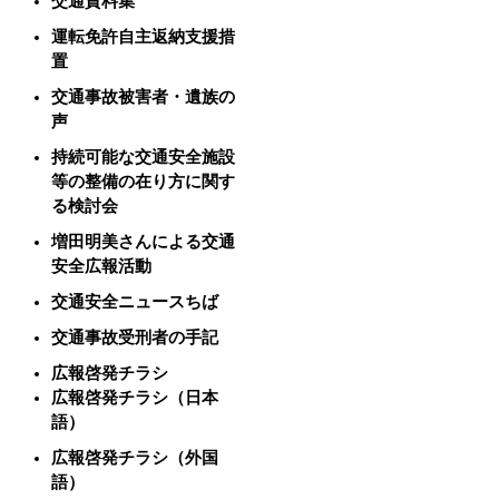
交通資料集
運転免許自主返納支援措
置
交通事故被害者・遺族の
声
持続可能な交通安全施設
等の整備の在り方に関す
る検討会
増田明美さんによる交通
安全広報活動
交通安全ニュースちば
交通事故受刑者の手記
広報啓発チラシ
広報啓発チラシ（日本
語）
広報啓発チラシ（外国
語）