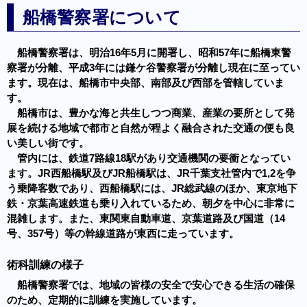
船橋警察署について
船橋警察署は、明治16年5月に開署し、昭和57年に船橋東警
察署が分離、平成3年には鎌ケ谷警察署が分離し現在に至ってい
ます。現在は、船橋市中央部、南部及び西部を管轄していま
す。
船橋市は、豊かな海と共生しつつ商業、産業の要所として発
展を続ける地域で都市と自然が程よく融合された交通の便も良
い美しい街です。
管内には、鉄道7路線18駅があり交通機関の要衝となってい
ます。JR西船橋駅及びJR船橋駅は、JR千葉支社管内で1,2を争
う乗降客数であり、西船橋駅には、JR総武線のほか、東京地下
鉄・京葉高速鉄道も乗り入れているため、朝夕を中心に非常に
混雑します。また、東関東自動車道、京葉道路及び国道（14
号、357号）等の幹線道路が東西に走っています。
術科訓練の様子
船橋警察署では、地域の皆様の安全で安心できる生活の確保
のため、定期的に訓練を実施しています。