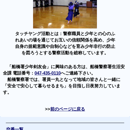
タッチヤング活動とは：警察職員と少年との心のふ
れあいの場を通じてお互いの信頼関係を高め、少年
自身の規範意識や自制心などを育み少年非行の防止
を図ろうとする警察活動を総称しています。
「船橋署少年剣友会」に興味のある方は、船橋警察署生活安
全課 電話番号：
047-435-0110
へご連絡下さい。
船橋警察署では、署員一丸となって地域の皆さんと一緒に
「安全で安心して暮らせるまち」を目指し日夜努力していま
す。
前のページに戻る
交番一覧