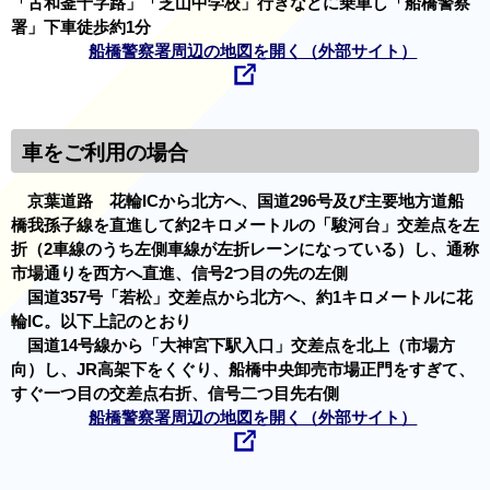
「古和釜十字路」「芝山中学校」行きなどに乗車し「船橋警察
署」下車徒歩約1分
船橋警察署周辺の地図を開く（外部サイト）
車をご利用の場合
京葉道路 花輪ICから北方へ、国道296号及び主要地方道船
橋我孫子線を直進して約2キロメートルの「駿河台」交差点を左
折（2車線のうち左側車線が左折レーンになっている）し、通称
市場通りを西方へ直進、信号2つ目の先の左側
国道357号「若松」交差点から北方へ、約1キロメートルに花
輪IC。以下上記のとおり
国道14号線から「大神宮下駅入口」交差点を北上（市場方
向）し、JR高架下をくぐり、船橋中央卸売市場正門をすぎて、
すぐ一つ目の交差点右折、信号二つ目先右側
船橋警察署周辺の地図を開く（外部サイト）