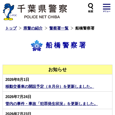
本
文
へ
ス
キ
ッ
プ
し
ま
す
トップ
県警の紹介
警察署一覧
船橋警察署
船橋警察署
お知らせ
2026年8月1日
移動交番車の開設予定（８月分）を更新しました。
2026年7月24日
管内の事件・事故「犯罪発生状況」を更新しました。
2026年7月23日