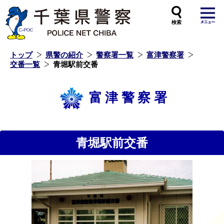
本
文
へ
ス
キ
ッ
プ
し
ま
す
トップ
県警の紹介
警察署一覧
富津警察署
交番一覧
青堀駅前交番
富津警察署
青堀駅前交番