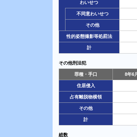
わいせつ
不同意わいせつ
その他
性的姿態撮影等処罰法
計
その他刑法犯
罪種・手口
8年
住居侵入
占有離脱物横領
その他
計
総数