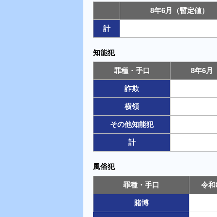
8年6月（暫定値）
計
知能犯
罪種・手口
8年6月
詐欺
横領
その他知能犯
計
風俗犯
罪種・手口
令和
賭博