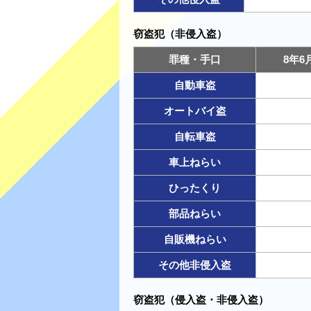
窃盗犯（非侵入盗）
罪種・手口
8年
自動車盗
オートバイ盗
自転車盗
車上ねらい
ひったくり
部品ねらい
自販機ねらい
その他非侵入盗
窃盗犯（侵入盗・非侵入盗）