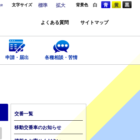
ge
文字サイズ
背景色
白
青
黄
黒
標準
拡大
よくある質問
サイトマップ
申請・届出
各種相談・苦情
交番一覧
移動交番車のお知らせ