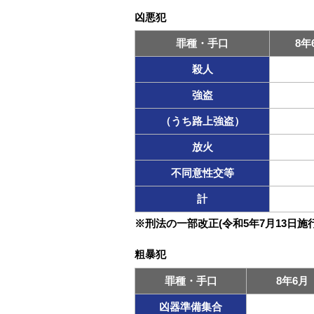
凶悪犯
罪種・手口
8年
殺人
強盗
（うち路上強盗）
放火
不同意性交等
計
※刑法の一部改正(令和5年7月13日
粗暴犯
罪種・手口
8年6月
凶器準備集合