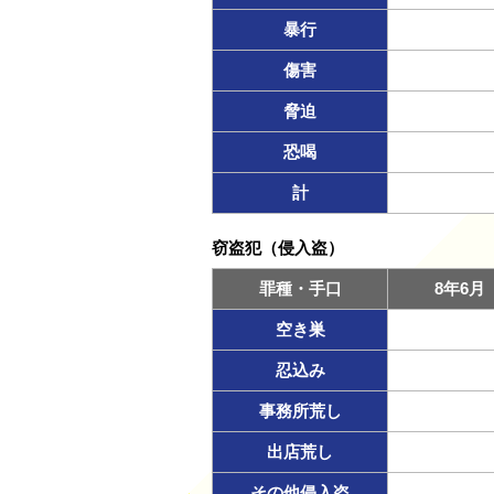
暴行
傷害
脅迫
恐喝
計
窃盗犯（侵入盗）
罪種・手口
8年6月
空き巣
忍込み
事務所荒し
出店荒し
その他侵入盗