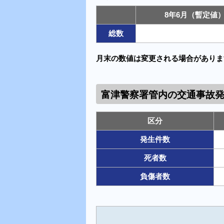
8年6月（暫定値
総数
月末の数値は変更される場合がありま
富津警察署管内の 交通事故
区分
発生件数
死者数
負傷者数