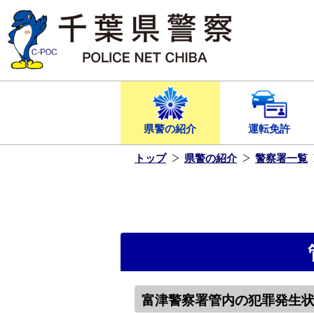
本
文
へ
ス
キ
ッ
プ
し
ま
す
県警の紹介
運転免許
トップ
県警の紹介
警察署一覧
富津警察署管内の犯罪発生状