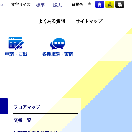
ge
文字サイズ
背景色
白
青
黄
黒
標準
拡大
よくある質問
サイトマップ
申請・届出
各種相談・苦情
フロアマップ
交番一覧