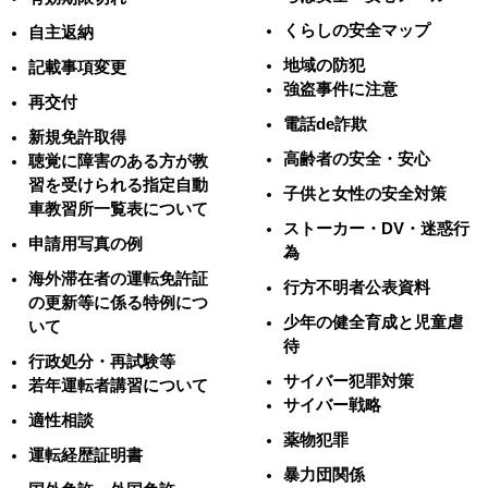
くらしの安全マップ
自主返納
地域の防犯
記載事項変更
強盗事件に注意
再交付
電話de詐欺
新規免許取得
高齢者の安全・安心
聴覚に障害のある方が教
習を受けられる指定自動
子供と女性の安全対策
車教習所一覧表について
ストーカー・DV・迷惑行
申請用写真の例
為
海外滞在者の運転免許証
行方不明者公表資料
の更新等に係る特例につ
少年の健全育成と児童虐
いて
待
行政処分・再試験等
サイバー犯罪対策
若年運転者講習について
サイバー戦略
適性相談
薬物犯罪
運転経歴証明書
暴力団関係