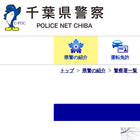
本
文
へ
ス
キ
ッ
プ
し
ま
す
県警の紹介
運転免許
トップ
県警の紹介
警察署一覧