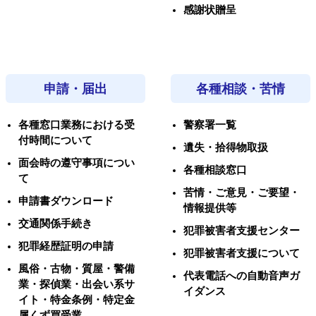
感謝状贈呈
申請・届出
各種相談・苦情
各種窓口業務における受
警察署一覧
付時間について
遺失・拾得物取扱
面会時の遵守事項につい
各種相談窓口
て
苦情・ご意見・ご要望・
申請書ダウンロード
情報提供等
交通関係手続き
犯罪被害者支援センター
犯罪経歴証明の申請
犯罪被害者支援について
風俗・古物・質屋・警備
代表電話への自動音声ガ
業・探偵業・出会い系サ
イダンス
イト・特金条例・特定金
属くず買受業