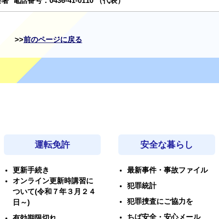
察署
電話番号：
0436-41-0110
（代表）
前のページに戻る
運転免許
安全な暮らし
更新手続き
最新事件・事故ファイル
オンライン更新時講習に
犯罪統計
ついて(令和７年３月２４
犯罪捜査にご協力を
日～)
ちば安全・安心メール
有効期限切れ