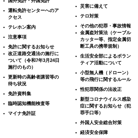
国外免許・外国免許
災害に備えて
運転免許センターへのア
テロ対策
クセス
その他の犯罪・事故情報
テレホン案内
金属盗対策法（ケーブル
注意事項
カッター等、指定金属切
断工具の携帯規制）
免許に関するお知らせ
改正道路交通法の施行に
生活安全部によるボラン
ついて（令和7年3月24日
ティア活動について
施行のもの）
小型無人機（ドローン）
更新時の高齢者講習等の
等の飛行に関するルール
待ち状況
性犯罪関係の法改正
免許資料集
新型コロナウイルス感染
臨時認知機能検査等
症に関するお知らせ（犯
罪手口等）
マイナ免許証
外国人安全総合対策
経済安全保障