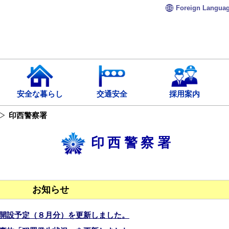
Foreign
Langua
安全な暮らし
交通安全
採用案内
印西警察署
印西警察署
お知らせ
開設予定（８月分）を更新しました。