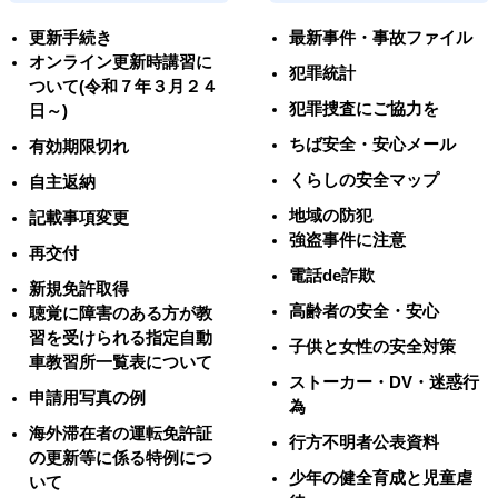
更新手続き
最新事件・事故ファイル
オンライン更新時講習に
犯罪統計
ついて(令和７年３月２４
犯罪捜査にご協力を
日～)
ちば安全・安心メール
有効期限切れ
くらしの安全マップ
自主返納
地域の防犯
記載事項変更
強盗事件に注意
再交付
電話de詐欺
新規免許取得
高齢者の安全・安心
聴覚に障害のある方が教
習を受けられる指定自動
子供と女性の安全対策
車教習所一覧表について
ストーカー・DV・迷惑行
申請用写真の例
為
海外滞在者の運転免許証
行方不明者公表資料
の更新等に係る特例につ
少年の健全育成と児童虐
いて