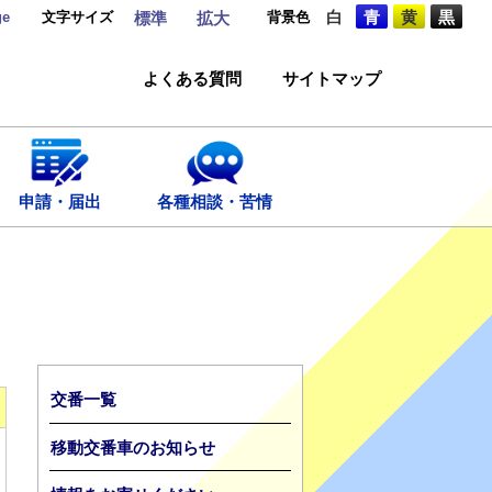
ge
文字サイズ
背景色
白
青
黄
黒
標準
拡大
よくある質問
サイトマップ
申請・届出
各種相談・苦情
交番一覧
移動交番車のお知らせ