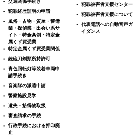
交通関係手続き
犯罪被害者支援センター
犯罪経歴証明の申請
犯罪被害者支援について
風俗・古物・質屋・警備
代表電話への自動音声ガ
業・探偵業・出会い系サ
イダンス
イト・特金条例・特定金
属くず買受業
特定金属くず買受業関係
銃砲刀剣類所持許可
青色回転灯等装着車両申
請手続き
音楽隊の派遣申請
警察施設見学
遺失・拾得物取扱
審査請求の手続
行政手続における押印廃
止