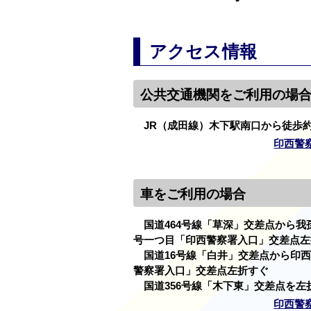
アクセス情報
公共交通機関をご利用の場
JR（成田線）木下駅南口から徒歩約
印西警
車をご利用の場合
国道464号線「草深」交差点から我
号一つ目「印西警察署入口」交差点左
国道16号線「白井」交差点から印西
警察署入口」交差点左折すぐ
国道356号線「木下東」交差点を左
印西警