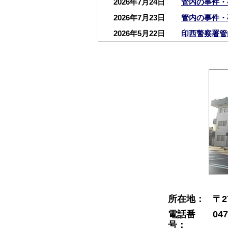
2026年7月24日
管内の事件・
2026年7月23日
管内の事件・
2026年5月22日
印西警察署管
2024年6月18日
印西警察署か
況」を掲載し
2024年5月22日
印西警察署協
2020年6月5日
白井分庁舎に
2019年4月2日
白井分庁舎か
2018年3月19日
犯罪被害者支
2016年12月5日
電話に出んわ
所在地：
〒2
電話番
047
号：