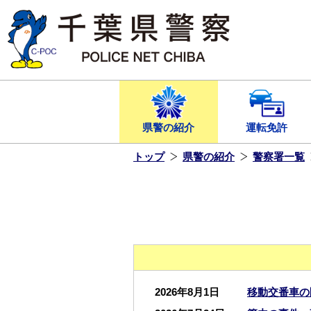
本
文
へ
ス
キ
ッ
プ
し
ま
す
県警の紹介
運転免許
トップ
県警の紹介
警察署一覧
2026年8月1日
移動交番車の