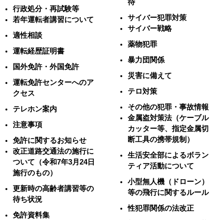
待
行政処分・再試験等
サイバー犯罪対策
若年運転者講習について
サイバー戦略
適性相談
薬物犯罪
運転経歴証明書
暴力団関係
国外免許・外国免許
災害に備えて
運転免許センターへのア
テロ対策
クセス
その他の犯罪・事故情報
テレホン案内
金属盗対策法（ケーブル
注意事項
カッター等、指定金属切
断工具の携帯規制）
免許に関するお知らせ
改正道路交通法の施行に
生活安全部によるボラン
ついて（令和7年3月24日
ティア活動について
施行のもの）
小型無人機（ドローン）
更新時の高齢者講習等の
等の飛行に関するルール
待ち状況
性犯罪関係の法改正
免許資料集