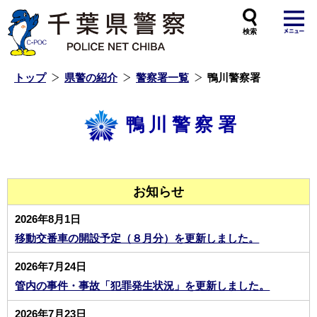
本
文
へ
ス
キ
ッ
プ
し
ま
す
トップ
県警の紹介
警察署一覧
鴨川警察署
鴨川警察署
お知らせ
2026年8月1日
移動交番車の開設予定（８月分）を更新しました。
2026年7月24日
管内の事件・事故「犯罪発生状況」を更新しました。
2026年7月23日