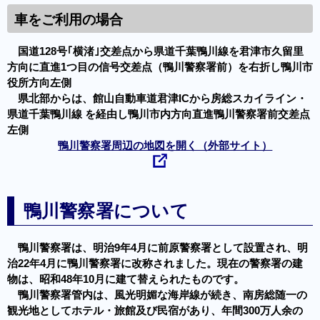
車をご利用の場合
国道128号｢横渚｣交差点から県道千葉鴨川線を君津市久留里
方向に直進1つ目の信号交差点（鴨川警察署前）を右折し鴨川市
役所方向左側
県北部からは、館山自動車道君津ICから房総スカイライン・
県道千葉鴨川線 を経由し鴨川市内方向直進鴨川警察署前交差点
左側
鴨川警察署周辺の地図を開く（外部サイト）
鴨川警察署について
鴨川警察署は、明治9年4月に前原警察署として設置され、明
治22年4月に鴨川警察署に改称されました。現在の警察署の建
物は、昭和48年10月に建て替えられたものです。
鴨川警察署管内は、風光明媚な海岸線が続き、南房総随一の
観光地としてホテル・旅館及び民宿があり、年間300万人余の