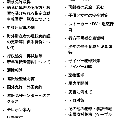
新規免許取得
高齢者の安全・安心
聴覚に障害のある方が教
習を受けられる指定自動
子供と女性の安全対策
車教習所一覧表について
ストーカー・DV・迷惑行
申請用写真の例
為
海外滞在者の運転免許証
行方不明者公表資料
の更新等に係る特例につ
少年の健全育成と児童虐
いて
待
行政処分・再試験等
サイバー犯罪対策
若年運転者講習について
サイバー戦略
適性相談
薬物犯罪
運転経歴証明書
暴力団関係
国外免許・外国免許
災害に備えて
運転免許センターへのア
テロ対策
クセス
その他の犯罪・事故情報
テレホン案内
金属盗対策法（ケーブル