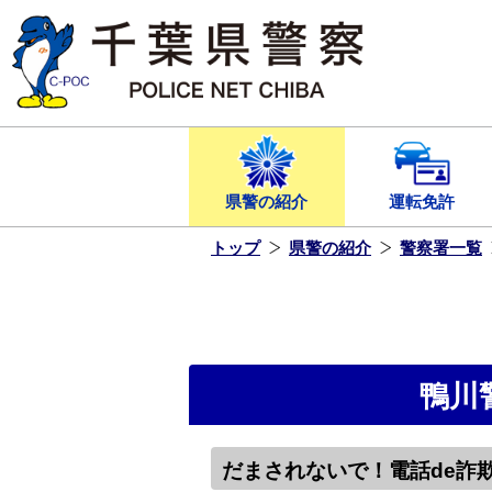
本
文
へ
ス
キ
ッ
プ
し
ま
す
県警の紹介
運転免許
トップ
県警の紹介
警察署一覧
鴨川
だまされないで！電話de詐欺