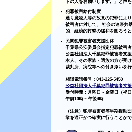
トの人をお願いします。」と声を
犯罪被害給付制度
通り魔殺人等の故意の犯罪により
被害者に対して、 社会の連帯共
的、経済的打撃の緩和を図ろうと
民間犯罪被害者支援団体
千葉県公安委員会指定犯罪被害者
公益社団法人千葉犯罪被害者支援
本人、その家族・遺族の方が受け
裁判所、病院等への付き添いを行
相談電話番号：
043-225-5450
公益社団法人千葉犯罪被害者支援
受付時間：月曜日～金曜日（祝日
午前10時～午後4時
（注意）犯罪被害者等早期援助団
業を適正かつ確実に行うことがで