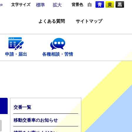
ge
文字サイズ
背景色
白
青
黄
黒
標準
拡大
よくある質問
サイトマップ
申請・届出
各種相談・苦情
交番一覧
移動交番車のお知らせ