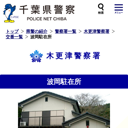
本
文
へ
ス
キ
ッ
プ
し
ま
す
トップ
県警の紹介
警察署一覧
木更津警察署
交番一覧
波岡駐在所
木更津警察署
波岡駐在所