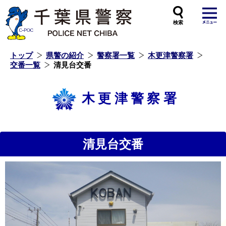
本
文
へ
ス
キ
ッ
プ
し
ま
す
トップ
県警の紹介
警察署一覧
木更津警察署
交番一覧
清見台交番
木更津警察署
清見台交番