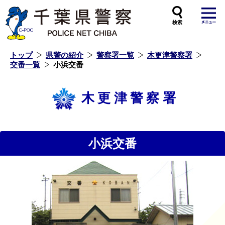
本
文
へ
ス
キ
ッ
プ
し
ま
す
トップ
県警の紹介
警察署一覧
木更津警察署
交番一覧
小浜交番
木更津警察署
小浜交番