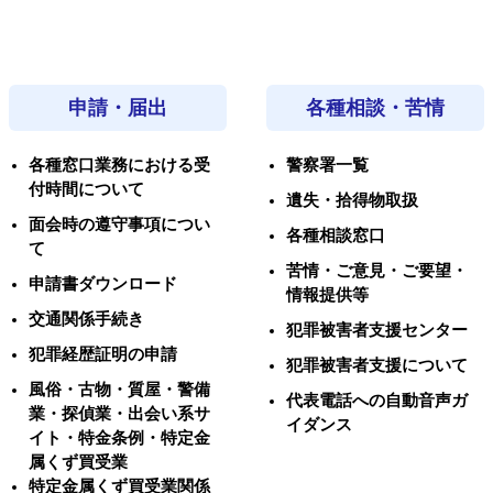
申請・届出
各種相談・苦情
各種窓口業務における受
警察署一覧
付時間について
遺失・拾得物取扱
面会時の遵守事項につい
各種相談窓口
て
苦情・ご意見・ご要望・
申請書ダウンロード
情報提供等
交通関係手続き
犯罪被害者支援センター
犯罪経歴証明の申請
犯罪被害者支援について
風俗・古物・質屋・警備
代表電話への自動音声ガ
業・探偵業・出会い系サ
イダンス
イト・特金条例・特定金
属くず買受業
特定金属くず買受業関係