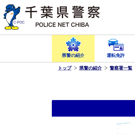
本
文
へ
ス
キ
ッ
プ
し
ま
す
県警の紹介
運転免許
トップ
県警の紹介
警察署一覧