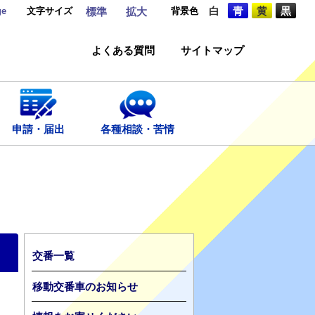
ge
文字サイズ
背景色
白
青
黄
黒
標準
拡大
よくある質問
サイトマップ
申請・届出
各種相談・苦情
交番一覧
移動交番車のお知らせ