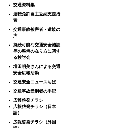
交通資料集
運転免許自主返納支援措
置
交通事故被害者・遺族の
声
持続可能な交通安全施設
等の整備の在り方に関す
る検討会
増田明美さんによる交通
安全広報活動
交通安全ニュースちば
交通事故受刑者の手記
広報啓発チラシ
広報啓発チラシ（日本
語）
広報啓発チラシ（外国