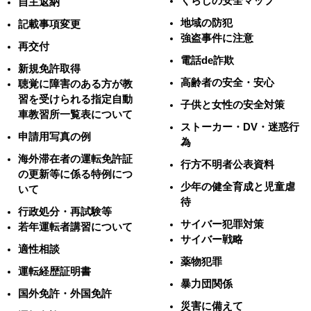
くらしの安全マップ
自主返納
地域の防犯
記載事項変更
強盗事件に注意
再交付
電話de詐欺
新規免許取得
高齢者の安全・安心
聴覚に障害のある方が教
習を受けられる指定自動
子供と女性の安全対策
車教習所一覧表について
ストーカー・DV・迷惑行
申請用写真の例
為
海外滞在者の運転免許証
行方不明者公表資料
の更新等に係る特例につ
少年の健全育成と児童虐
いて
待
行政処分・再試験等
サイバー犯罪対策
若年運転者講習について
サイバー戦略
適性相談
薬物犯罪
運転経歴証明書
暴力団関係
国外免許・外国免許
災害に備えて