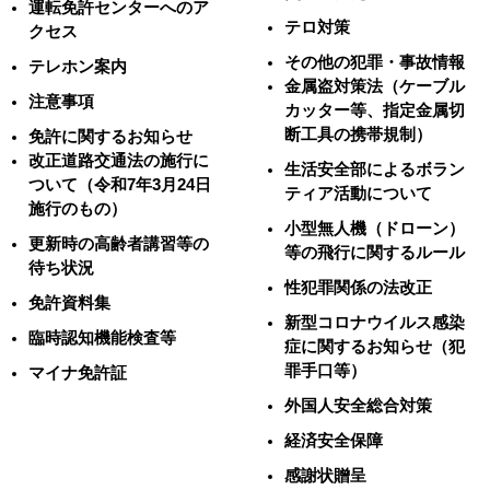
運転免許センターへのア
テロ対策
クセス
その他の犯罪・事故情報
テレホン案内
金属盗対策法（ケーブル
注意事項
カッター等、指定金属切
断工具の携帯規制）
免許に関するお知らせ
改正道路交通法の施行に
生活安全部によるボラン
ついて（令和7年3月24日
ティア活動について
施行のもの）
小型無人機（ドローン）
更新時の高齢者講習等の
等の飛行に関するルール
待ち状況
性犯罪関係の法改正
免許資料集
新型コロナウイルス感染
臨時認知機能検査等
症に関するお知らせ（犯
罪手口等）
マイナ免許証
外国人安全総合対策
経済安全保障
感謝状贈呈