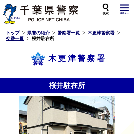
本
文
へ
ス
キ
ッ
プ
し
ま
す
トップ
県警の紹介
警察署一覧
木更津警察署
交番一覧
桜井駐在所
木更津警察署
桜井駐在所