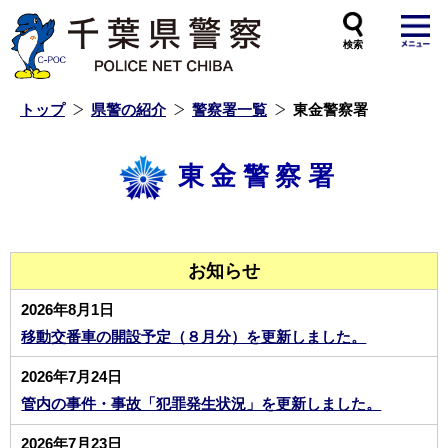
本
文
へ
ス
キ
ッ
プ
し
ま
す
トップ
県警の紹介
警察署一覧
東金警察署
東金警察署
お知らせ
2026年8月1日
移動交番車の開設予定（８月分）を更新しました。
2026年7月24日
管内の事件・事故「犯罪発生状況」を更新しました。
2026年7月23日