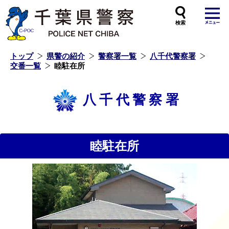
本
文
へ
ス
キ
ッ
プ
し
ま
す
トップ
県警の紹介
警察署一覧
八千代警察署
交番一覧
睦駐在所
八千代警察署
睦駐在所