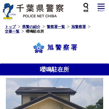
本
文
へ
ス
キ
ッ
プ
し
ま
す
トップ
県警の紹介
警察署一覧
旭警察署
交番一覧
嚶鳴駐在所
旭警察署
嚶鳴駐在所