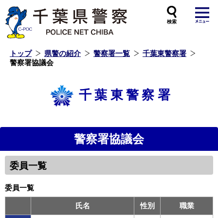
本
文
へ
ス
キ
ッ
プ
し
ま
す
トップ
県警の紹介
警察署一覧
千葉東警察署
警察署協議会
千葉東警察署
警察署協議会
委員一覧
委員一覧
氏名
性別
職業