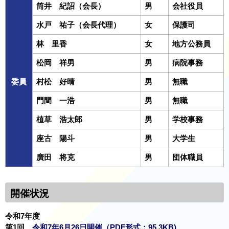
筒井 紀詔（会長）
男
会社役員
水戸 祐子（会長代理）
女
保護司
林 里香
女
地方公務員
松岡 祥男
男
病院事務
委員
村松 好晴
男
無職
門間 一浩
男
無職
植草 浩太郎
男
学校事務
座古 陽斗
男
大学生
廣田 将克
男
団体職員
開催状況
令和7年度
第1回
令和7年6月26日開催（PDF形式：95.3KB)