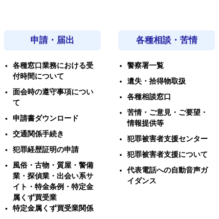
申請・届出
各種相談・苦情
各種窓口業務における受
警察署一覧
付時間について
遺失・拾得物取扱
面会時の遵守事項につい
各種相談窓口
て
苦情・ご意見・ご要望・
申請書ダウンロード
情報提供等
交通関係手続き
犯罪被害者支援センター
犯罪経歴証明の申請
犯罪被害者支援について
風俗・古物・質屋・警備
代表電話への自動音声ガ
業・探偵業・出会い系サ
イダンス
イト・特金条例・特定金
属くず買受業
特定金属くず買受業関係