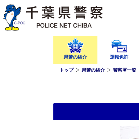
本
文
へ
ス
キ
ッ
プ
し
ま
す
県警の紹介
運転免許
トップ
県警の紹介
警察署一覧