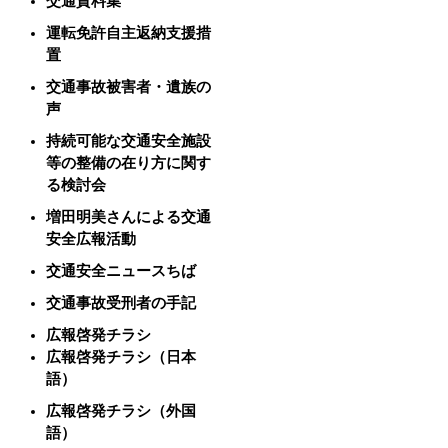
交通資料集
運転免許自主返納支援措
置
交通事故被害者・遺族の
声
持続可能な交通安全施設
等の整備の在り方に関す
る検討会
増田明美さんによる交通
安全広報活動
交通安全ニュースちば
交通事故受刑者の手記
広報啓発チラシ
広報啓発チラシ（日本
語）
広報啓発チラシ（外国
語）