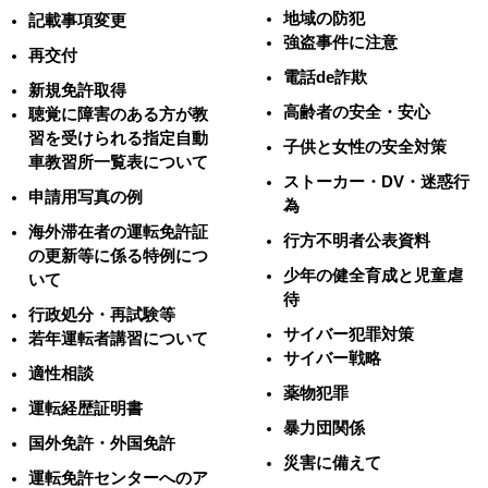
地域の防犯
記載事項変更
強盗事件に注意
再交付
電話de詐欺
新規免許取得
高齢者の安全・安心
聴覚に障害のある方が教
習を受けられる指定自動
子供と女性の安全対策
車教習所一覧表について
ストーカー・DV・迷惑行
申請用写真の例
為
海外滞在者の運転免許証
行方不明者公表資料
の更新等に係る特例につ
少年の健全育成と児童虐
いて
待
行政処分・再試験等
サイバー犯罪対策
若年運転者講習について
サイバー戦略
適性相談
薬物犯罪
運転経歴証明書
暴力団関係
国外免許・外国免許
災害に備えて
運転免許センターへのア