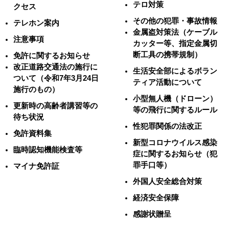
テロ対策
クセス
その他の犯罪・事故情報
テレホン案内
金属盗対策法（ケーブル
注意事項
カッター等、指定金属切
断工具の携帯規制）
免許に関するお知らせ
改正道路交通法の施行に
生活安全部によるボラン
ついて（令和7年3月24日
ティア活動について
施行のもの）
小型無人機（ドローン）
更新時の高齢者講習等の
等の飛行に関するルール
待ち状況
性犯罪関係の法改正
免許資料集
新型コロナウイルス感染
臨時認知機能検査等
症に関するお知らせ（犯
罪手口等）
マイナ免許証
外国人安全総合対策
経済安全保障
感謝状贈呈