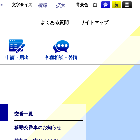
ge
文字サイズ
背景色
白
青
黄
黒
標準
拡大
よくある質問
サイトマップ
申請・届出
各種相談・苦情
交番一覧
移動交番車のお知らせ