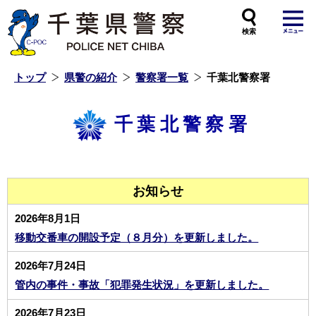
本
文
へ
ス
キ
ッ
プ
し
ま
す
トップ
県警の紹介
警察署一覧
千葉北警察署
千葉北警察署
お知らせ
2026年8月1日
移動交番車の開設予定（８月分）を更新しました。
2026年7月24日
管内の事件・事故「犯罪発生状況」を更新しました。
2026年7月23日