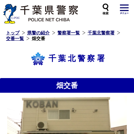
本
文
へ
ス
キ
ッ
プ
し
ま
す
トップ
県警の紹介
警察署一覧
千葉北警察署
交番一覧
畑交番
千葉北警察署
畑交番