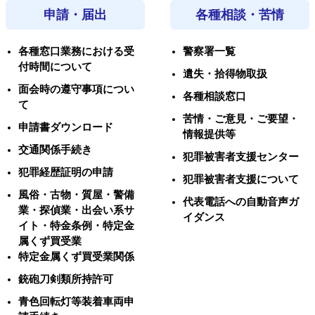
申請・届出
各種相談・苦情
各種窓口業務における受
警察署一覧
付時間について
遺失・拾得物取扱
面会時の遵守事項につい
各種相談窓口
て
苦情・ご意見・ご要望・
申請書ダウンロード
情報提供等
交通関係手続き
犯罪被害者支援センター
犯罪経歴証明の申請
犯罪被害者支援について
風俗・古物・質屋・警備
代表電話への自動音声ガ
業・探偵業・出会い系サ
イダンス
イト・特金条例・特定金
属くず買受業
特定金属くず買受業関係
銃砲刀剣類所持許可
青色回転灯等装着車両申