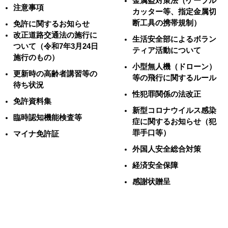
金属盗対策法（ケーブル
注意事項
カッター等、指定金属切
断工具の携帯規制）
免許に関するお知らせ
改正道路交通法の施行に
生活安全部によるボラン
ついて（令和7年3月24日
ティア活動について
施行のもの）
小型無人機（ドローン）
更新時の高齢者講習等の
等の飛行に関するルール
待ち状況
性犯罪関係の法改正
免許資料集
新型コロナウイルス感染
臨時認知機能検査等
症に関するお知らせ（犯
罪手口等）
マイナ免許証
外国人安全総合対策
経済安全保障
感謝状贈呈