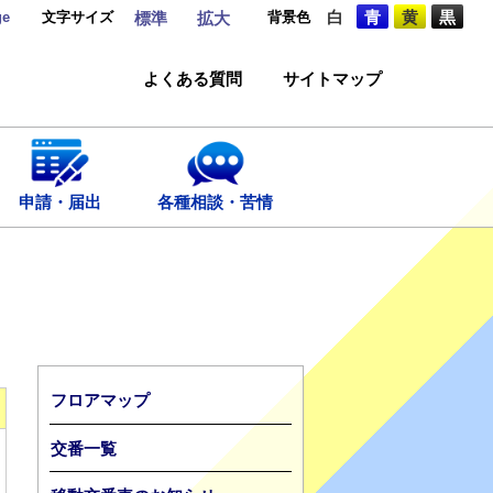
ge
文字サイズ
背景色
白
青
黄
黒
標準
拡大
よくある質問
サイトマップ
申請・届出
各種相談・苦情
フロアマップ
交番一覧