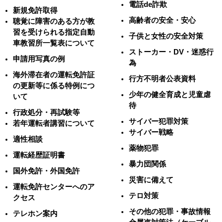
電話de詐欺
新規免許取得
高齢者の安全・安心
聴覚に障害のある方が教
習を受けられる指定自動
子供と女性の安全対策
車教習所一覧表について
ストーカー・DV・迷惑行
申請用写真の例
為
海外滞在者の運転免許証
行方不明者公表資料
の更新等に係る特例につ
少年の健全育成と児童虐
いて
待
行政処分・再試験等
サイバー犯罪対策
若年運転者講習について
サイバー戦略
適性相談
薬物犯罪
運転経歴証明書
暴力団関係
国外免許・外国免許
災害に備えて
運転免許センターへのア
テロ対策
クセス
その他の犯罪・事故情報
テレホン案内