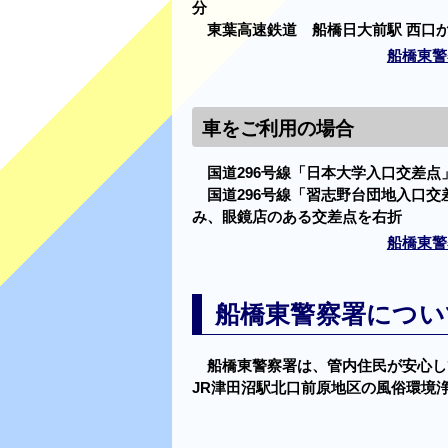
分
東葉高速鉄道 船橋日大前駅 西口か
船橋東警
車をご利用の場合
国道296号線「日本大学入口交差点
国道296号線「習志野台団地入口交
み、眼鏡店のある交差点を右折
船橋東警
船橋東警察署につい
船橋東警察署は、管内住民が安心し
JR津田沼駅北口前原地区の風俗環境