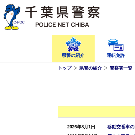
本
文
へ
ス
キ
ッ
プ
し
ま
す
県警の紹介
運転免許
トップ
県警の紹介
警察署一覧
2026年8月1日
移動交番車の