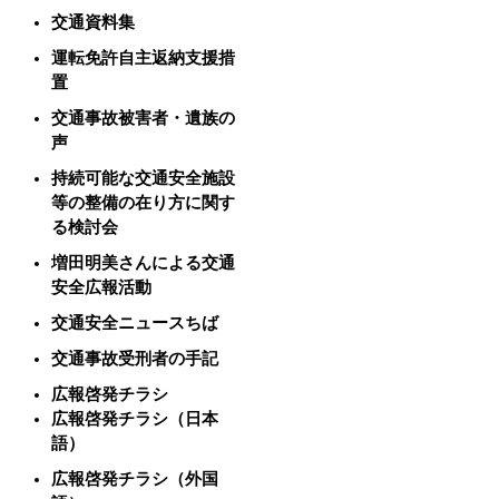
交通資料集
運転免許自主返納支援措
置
交通事故被害者・遺族の
声
持続可能な交通安全施設
等の整備の在り方に関す
る検討会
増田明美さんによる交通
安全広報活動
交通安全ニュースちば
交通事故受刑者の手記
広報啓発チラシ
広報啓発チラシ（日本
語）
広報啓発チラシ（外国