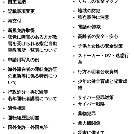
くらしの安全マップ
自主返納
地域の防犯
記載事項変更
強盗事件に注意
再交付
電話de詐欺
新規免許取得
高齢者の安全・安心
聴覚に障害のある方が教
習を受けられる指定自動
子供と女性の安全対策
車教習所一覧表について
ストーカー・DV・迷惑行
申請用写真の例
為
海外滞在者の運転免許証
行方不明者公表資料
の更新等に係る特例につ
少年の健全育成と児童虐
いて
待
行政処分・再試験等
サイバー犯罪対策
若年運転者講習について
サイバー戦略
適性相談
薬物犯罪
運転経歴証明書
暴力団関係
国外免許・外国免許
災害に備えて