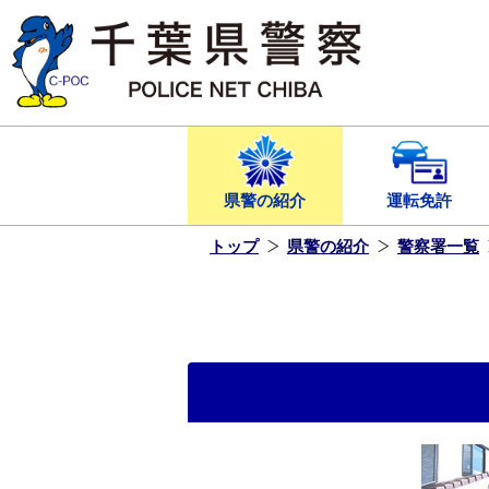
本
文
へ
ス
キ
ッ
プ
し
ま
す
県警の紹介
運転免許
トップ
県警の紹介
警察署一覧