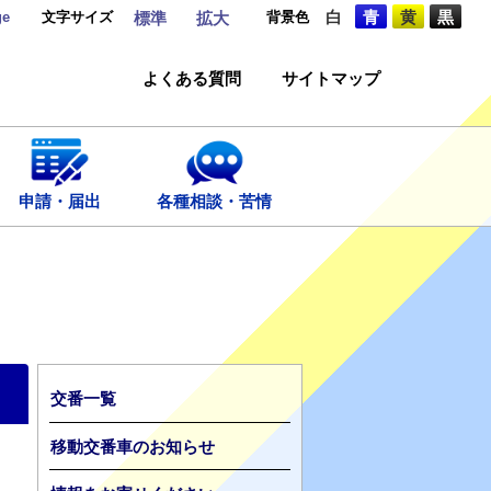
ge
文字サイズ
背景色
白
青
黄
黒
標準
拡大
よくある質問
サイトマップ
申請・届出
各種相談・苦情
交番一覧
移動交番車のお知らせ