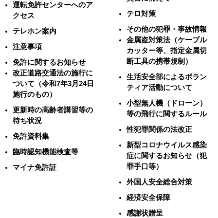
運転免許センターへのア
テロ対策
クセス
その他の犯罪・事故情報
テレホン案内
金属盗対策法（ケーブル
注意事項
カッター等、指定金属切
断工具の携帯規制）
免許に関するお知らせ
改正道路交通法の施行に
生活安全部によるボラン
ついて（令和7年3月24日
ティア活動について
施行のもの）
小型無人機（ドローン）
更新時の高齢者講習等の
等の飛行に関するルール
待ち状況
性犯罪関係の法改正
免許資料集
新型コロナウイルス感染
臨時認知機能検査等
症に関するお知らせ（犯
罪手口等）
マイナ免許証
外国人安全総合対策
経済安全保障
感謝状贈呈