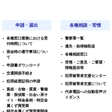
申請・届出
各種相談・苦情
各種窓口業務における受
警察署一覧
付時間について
遺失・拾得物取扱
面会時の遵守事項につい
各種相談窓口
て
苦情・ご意見・ご要望・
申請書ダウンロード
情報提供等
交通関係手続き
犯罪被害者支援センター
犯罪経歴証明の申請
犯罪被害者支援について
風俗・古物・質屋・警備
代表電話への自動音声ガ
業・探偵業・出会い系サ
イダンス
イト・特金条例・特定金
属くず買受業
特定金属くず買受業関係