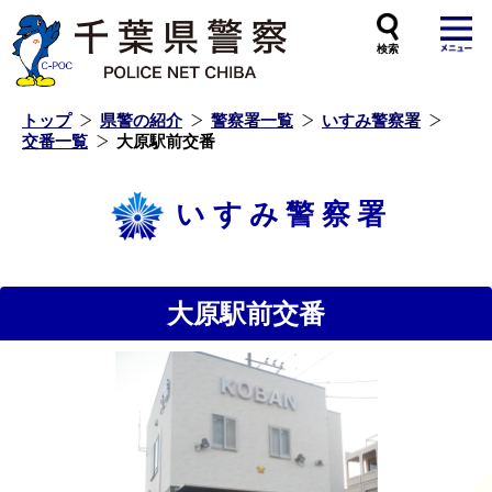
本
文
へ
ス
キ
ッ
プ
し
ま
す
トップ
県警の紹介
警察署一覧
いすみ警察署
交番一覧
大原駅前交番
いすみ警察署
大原駅前交番