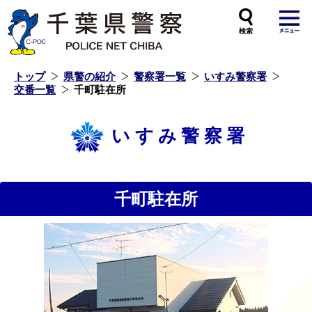
本
文
へ
ス
キ
ッ
プ
し
ま
す
トップ
県警の紹介
警察署一覧
いすみ警察署
交番一覧
千町駐在所
いすみ警察署
千町駐在所