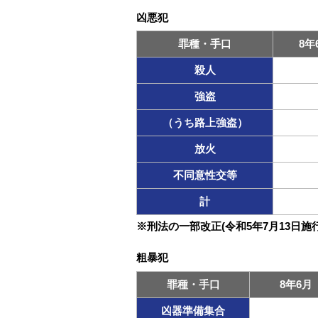
凶悪犯
罪種・手口
8年
殺人
強盗
（うち路上強盗）
放火
不同意性交等
計
※刑法の一部改正(令和5年7月13日
粗暴犯
罪種・手口
8年6月
凶器準備集合