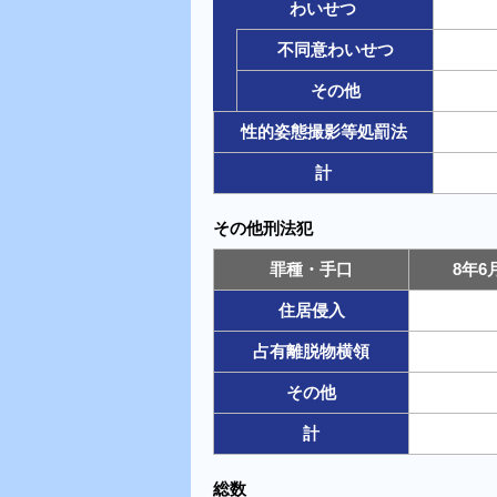
わいせつ
不同意わいせつ
その他
性的姿態撮影等処罰法
計
その他刑法犯
罪種・手口
8年
住居侵入
占有離脱物横領
その他
計
総数