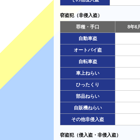
窃盗犯（非侵入盗）
罪種・手口
8年
自動車盗
オートバイ盗
自転車盗
車上ねらい
ひったくり
部品ねらい
自販機ねらい
その他非侵入盗
窃盗犯（侵入盗・非侵入盗）