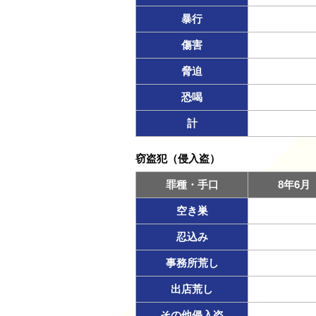
暴行
傷害
脅迫
恐喝
計
窃盗犯（侵入盗）
罪種・手口
8年6月
空き巣
忍込み
事務所荒し
出店荒し
その他侵入盗