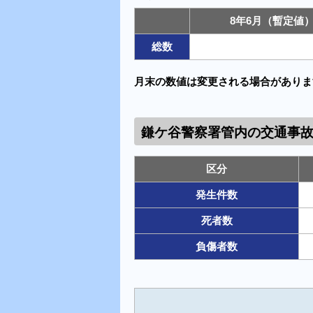
8年6月（暫定値
総数
月末の数値は変更される場合がありま
鎌ケ谷警察署管内の 交通事
区分
発生件数
死者数
負傷者数