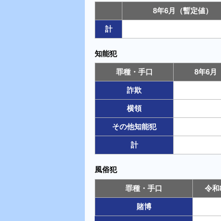
8年6月（暫定値）
計
知能犯
罪種・手口
8年6月
詐欺
横領
その他知能犯
計
風俗犯
罪種・手口
令和
賭博