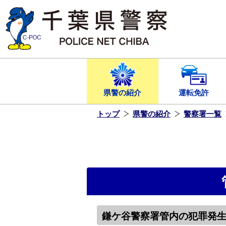
本
文
へ
ス
キ
ッ
プ
し
ま
す
県警の紹介
運転免許
トップ
県警の紹介
警察署一覧
鎌ケ谷警察署管内の犯罪発生