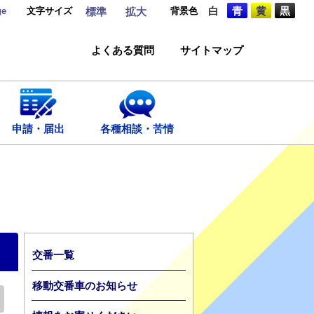
ge
文字サイズ
背景色
白
青
黄
黒
標準
拡大
よくある質問
サイトマップ
申請・届出
各種相談・苦情
交番一覧
移動交番車のお知らせ