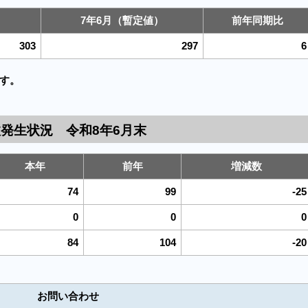
）
7年6月（暫定値）
前年同期比
303
297
6
す。
故発生状況 令和8年6月末
本年
前年
増減数
74
99
-25
0
0
0
84
104
-20
お問い合わせ