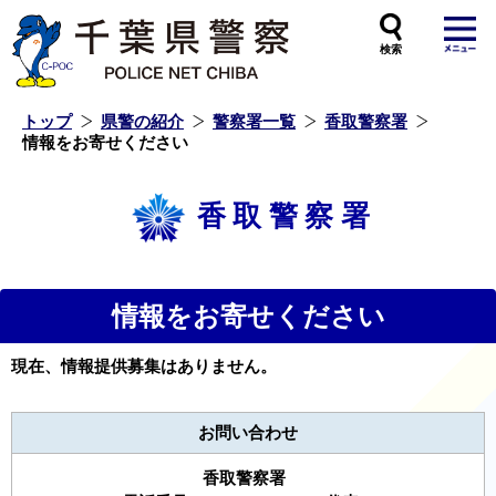
本
文
へ
ス
キ
ッ
プ
し
ま
す
トップ
県警の紹介
警察署一覧
香取警察署
情報をお寄せください
香取警察署
情報をお寄せください
現在、情報提供募集はありません。
お問い合わせ
香取警察署