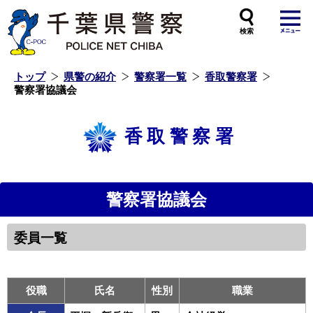
本
文
へ
ス
キ
ッ
プ
し
ま
す
トップ
県警の紹介
警察署一覧
香取警察署
警察署協議会
香取警察署
警察署協議会
委員一覧
役職
氏名
性別
職業