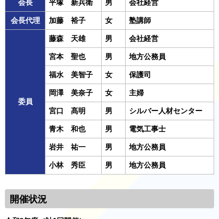
会長
平塚 新兵衛
男
会社経営
会長代理
加藤 裕子
女
塾講師
藤森 天雄
男
会社経営
宮本 聖也
男
地方公務員
福水 美智子
女
保護司
岡澤 美奈子
女
主婦
委員
宮口 髙明
男
シルバー人材センター
青木 和也
男
電気工事士
岩井 祐一
男
地方公務員
小林 秀臣
男
地方公務員
開催状況