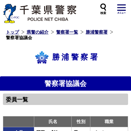
本
文
へ
ス
キ
ッ
プ
し
ま
す
トップ
県警の紹介
警察署一覧
勝浦警察署
警察署協議会
勝浦警察署
警察署協議会
委員一覧
氏名
性別
職業