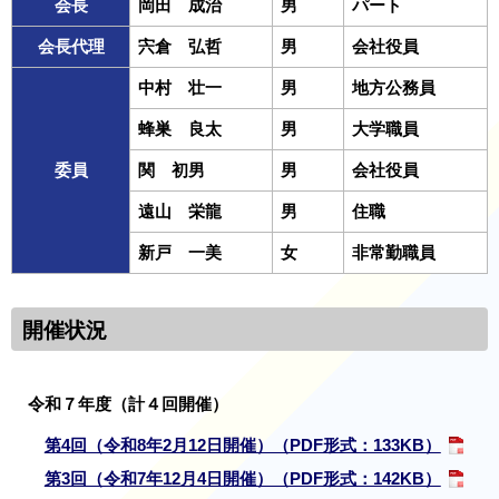
会長
岡田 成治
男
パート
会長代理
宍倉 弘哲
男
会社役員
中村 壮一
男
地方公務員
蜂巣 良太
男
大学職員
委員
関 初男
男
会社役員
遠山 栄龍
男
住職
新戸 一美
女
非常勤職員
開催状況
令和７年度（計４回開催）
第4回（令和8年2月12日開催）（PDF形式：133KB）
第3回（令和7年12月4日開催）（PDF形式：142KB）