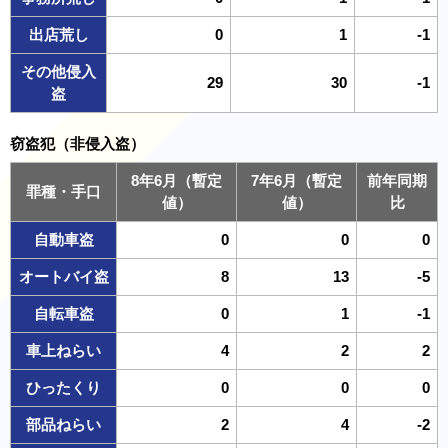
出店荒し
0
1
-1
その他侵入
29
30
-1
盗
窃盗犯（非侵入盗）
8年6月（暫定
7年6月（暫定
前年同期
罪種・手口
値）
値）
比
自動車盗
0
0
0
オートバイ盗
8
13
-5
自転車盗
0
1
-1
車上ねらい
4
2
2
ひったくり
0
0
0
部品ねらい
2
4
-2