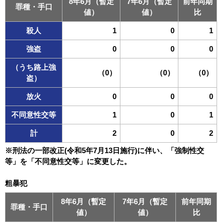
8年6月（暫定
7年6月（暫定
前年同期
罪種・手口
値）
値）
比
殺人
1
0
1
強盗
0
0
0
（うち路上強
（0）
（0）
（0）
盗）
放火
0
0
0
不同意性交等
1
0
1
計
2
0
2
※刑法の一部改正(令和5年7月13日施行)に伴い、「強制性交
等」を「不同意性交等」に変更した。
粗暴犯
8年6月（暫定
7年6月（暫定
前年同期
罪種・手口
値）
値）
比