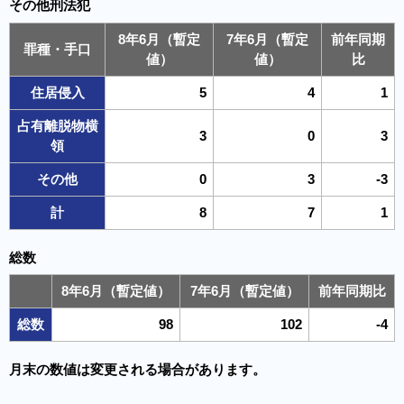
その他刑法犯
8年6月（暫定
7年6月（暫定
前年同期
罪種・手口
値）
値）
比
住居侵入
5
4
1
占有離脱物横
3
0
3
領
その他
0
3
-3
計
8
7
1
総数
8年6月（暫定値）
7年6月（暫定値）
前年同期比
総数
98
102
-4
月末の数値は変更される場合があります。