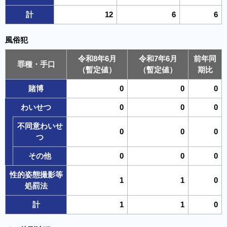
計
12
6
6
風俗犯
令和8年6月
令和7年6月
前年同
罪種・手口
（暫定値）
（暫定値）
期比
賭博
0
0
0
わいせつ
0
0
0
不同意わいせ
0
0
0
つ
その他
0
0
0
性的姿態撮影等
1
1
0
処罰法
計
1
1
0