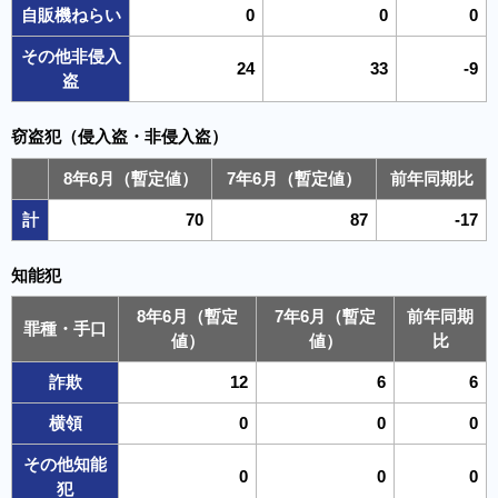
自販機ねらい
0
0
0
その他非侵入
24
33
-9
盗
窃盗犯（侵入盗・非侵入盗）
8年6月（暫定値）
7年6月（暫定値）
前年同期比
計
70
87
-17
知能犯
8年6月（暫定
7年6月（暫定
前年同期
罪種・手口
値）
値）
比
詐欺
12
6
6
横領
0
0
0
その他知能
0
0
0
犯