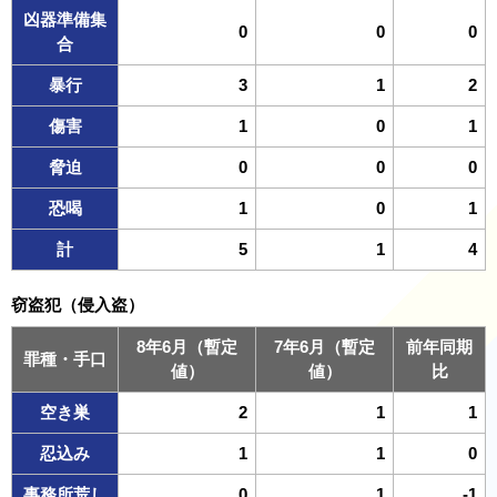
凶器準備集
0
0
0
合
暴行
3
1
2
傷害
1
0
1
脅迫
0
0
0
恐喝
1
0
1
計
5
1
4
窃盗犯（侵入盗）
8年6月（暫定
7年6月（暫定
前年同期
罪種・手口
値）
値）
比
空き巣
2
1
1
忍込み
1
1
0
事務所荒し
0
1
-1