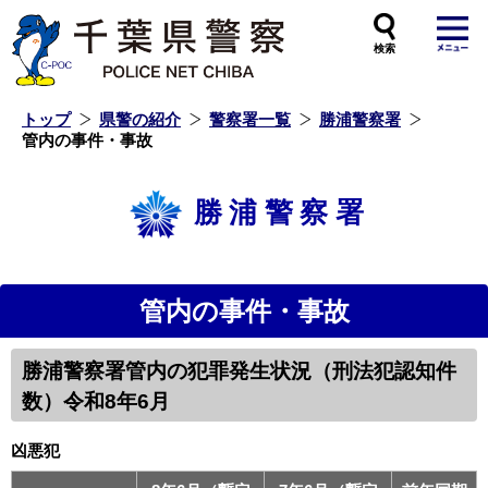
本
文
へ
ス
キ
ッ
プ
し
ま
す
トップ
県警の紹介
警察署一覧
勝浦警察署
管内の事件・事故
勝浦警察署
管内の事件・事故
勝浦警察署管内の犯罪発生状況（刑法犯認知件
数）令和8年6月
凶悪犯