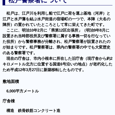
松戸は、江戸川を利用し船で江戸に荷を運ぶ基地（河岸）と
江戸と水戸藩を結ぶ水戸街道の宿場町の一つで、本陣（大名の
陣所）の置かれていたところとして常に栄えてきた町です。
ここに、明治10年2月に「県第12区出張所」（明治9年8月に
設置され当時郡役所及び警察署に属する事務一切を行なってい
た役所）から警察事務が分離され、松戸警察署が設置されたの
が始まりです。松戸警察署は、県内の警察署の中でも大変歴史
のある警察署です。
現在の庁舎は、市内小根本に所在した旧庁舎（現庁舎から約2
キロメートル北方に位置する国道6号沿いの地点）が老朽化した
ため平成12年3月27日に新築移転したものです。
敷地面積
6,000平方メートル
庁舎棟
構造 鉄骨鉄筋コンクリート造