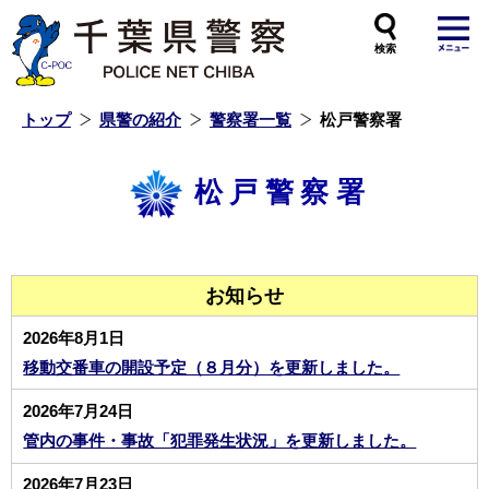
本
文
へ
ス
キ
ッ
プ
し
ま
す
トップ
県警の紹介
警察署一覧
松戸警察署
松戸警察署
お知らせ
2026年8月1日
移動交番車の開設予定（８月分）を更新しました。
2026年7月24日
管内の事件・事故「犯罪発生状況」を更新しました。
2026年7月23日