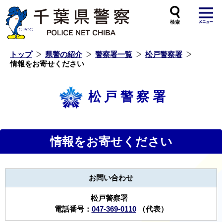
本
文
へ
ス
キ
ッ
プ
し
ま
す
トップ
県警の紹介
警察署一覧
松戸警察署
情報をお寄せください
松戸警察署
情報をお寄せください
お問い合わせ
松戸警察署
電話番号：
047-369-0110
（代表）